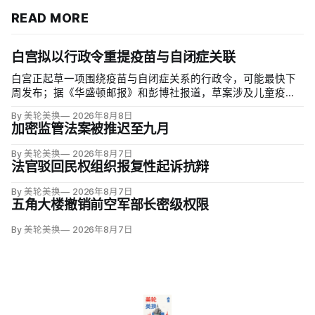
READ MORE
白宫拟以行政令重提疫苗与自闭症关联
白宫正起草一项围绕疫苗与自闭症关系的行政令，可能最快下
周发布；据《华盛顿邮报》和彭博社报道，草案涉及儿童疫苗
接种计划、自闭症研究和家长选择权，内容仍可能变化。数十
By 美轮美换
2026年8月8日
项覆盖全球数百万儿童的高质量研究均未发现儿童疫苗导致自
加密监管法案被推迟至九月
闭症，相关说法源自一项后来撤稿的欺诈性研究，作者也被吊
销执照。
By 美轮美换
2026年8月7日
法官驳回民权组织报复性起诉抗辩
By 美轮美换
2026年8月7日
五角大楼撤销前空军部长密级权限
By 美轮美换
2026年8月7日