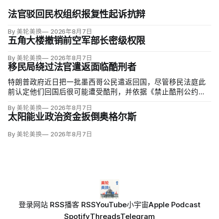
法官驳回民权组织报复性起诉抗辩
By 美轮美换
2026年8月7日
五角大楼撤销前空军部长密级权限
By 美轮美换
2026年8月7日
移民局绕过法官遣返面临酷刑者
特朗普政府近日把一批墨西哥公民遣返回国，尽管移民法庭此
前认定他们回国后很可能遭受酷刑，并依据《禁止酷刑公约》
给予暂缓遣返保护。知情人士称，移民及海关执法局局长戴维·
By 美轮美换
2026年8月7日
文图雷拉（David Venturella）凭国务院从墨西哥政府取得的
太阳能业政治资金扳倒奥格尔斯
「不受伤害」外交保证，单方面撤销保护；
By 美轮美换
2026年8月7日
登录
网站 RSS
播客 RSS
YouTube
小宇宙
Apple Podcast
Spotify
Threads
Telegram