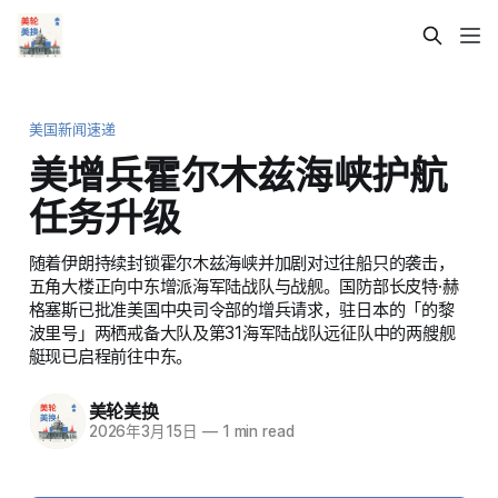
美国新闻速递
美增兵霍尔木兹海峡护航
任务升级
随着伊朗持续封锁霍尔木兹海峡并加剧对过往船只的袭击，
五角大楼正向中东增派海军陆战队与战舰。国防部长皮特·赫
格塞斯已批准美国中央司令部的增兵请求，驻日本的「的黎
波里号」两栖戒备大队及第31海军陆战队远征队中的两艘舰
艇现已启程前往中东。
美轮美换
2026年3月15日
—
1 min read