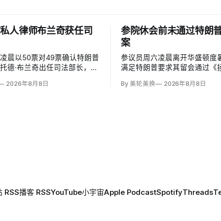
前私人律师布兰奇获任司
参院休会前未通过特朗
案
凌晨以50票对49票确认特朗普
参议员周六凌晨离开华盛顿度
托德·布兰奇出任司法部长，将
满足特朗普要求其留会通过《
以来的代理身份正式化。所有出
案》（SAVE America Act
2026年8月8日
By 美轮美换
2026年8月8日
参议员反对，共和党人丽莎·穆
案要求选民提供严格的公民身
苏珊·柯林斯倒戈；长期因健康
连共和党内部都缺乏足够支持
·麦康奈尔未投票。比尔·卡西
达到参议院推进多数法案所需的
持，使提名得以过关。
 RSS
播客 RSS
YouTube
小宇宙
Apple Podcast
Spotify
Threads
T