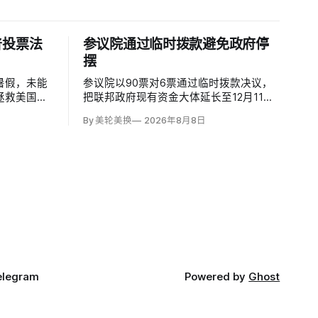
普投票法
参议院通过临时拨款避免政府停
摆
暑假，未能
参议院以90票对6票通过临时拨款决议，
拯救美国法
把联邦政府现有资金大体延长至12月11
）的命令。该法
日，并将法案送交众议院，以避免9月30
By 美轮美换
2026年8月8日
份证明，但
日财年结束后政府停摆。这份跨党派方案
，更不可能
比众议院此前通过、主要依靠共和党支持
60票。
的版本多维持一周；参议院多数法案需60
票推进，共和党领导层因此与民主党拨款
负责人谈判。
elegram
Powered by
Ghost