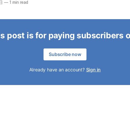
9日
—
1 min read
s post is for paying subscribers 
Subscribe now
Already have an account?
Sign in