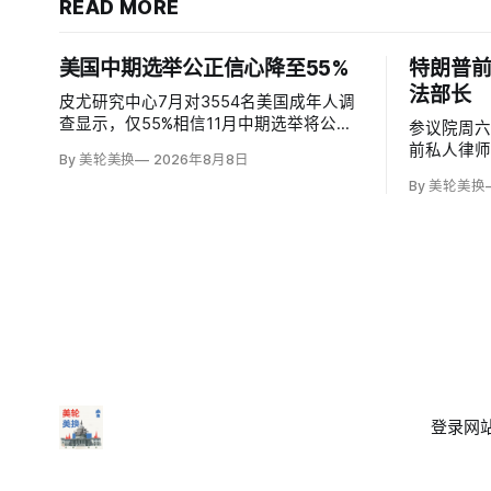
READ MORE
美国中期选举公正信心降至55%
特朗普
法部长
皮尤研究中心7月对3554名美国成年人调
查显示，仅55%相信11月中期选举将公平
参议院周六
且准确，低于2024年前的61%、2022年的
前私人律师
By 美轮美换
2026年8月8日
64%和2020年的59%。与过去明显党派分
其自春季
By 美轮美换
裂不同，共和党及倾向共和党者为55%，
席的民主党
民主党及倾向民主党者为58%；
尔科斯基和
缺席的米奇
迪最终支
登录
网站