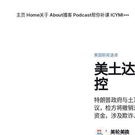
主页 Home
关于 About
播客 Podcast
帮你补课 ICYMI
美国新闻速递
美土达
控
特朗普政府与土
议，检方将撤销
资金，涉及欺诈
美轮美换