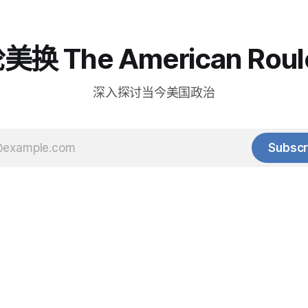
换 The American Roul
深入探讨当今美国政治
Subscr
© 2025 Baihua Media LLC. All rights reserved.