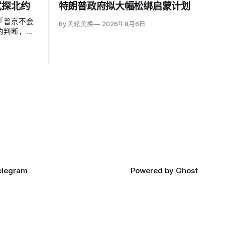
试探北约
特朗普政府拟大幅松绑启蒙计划
「普京不会
By 美轮美换
2026年8月6日
的判断，认
29年间以网
翼小规模越
侵仍属低概
导弹落入波
视为前兆。
elegram
Powered by
Ghost