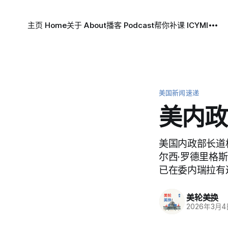
主页 Home
关于 About
播客 Podcast
帮你补课 ICYMI
美国新闻速递
美内政
美国内政部长道
尔西·罗德里格
已在委内瑞拉有
美轮美换
2026年3月