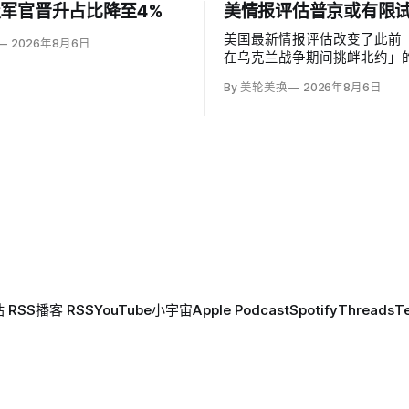
军官晋升占比降至4%
美情报评估普京或有限
美国最新情报评估改变了此前
2026年8月6日
在乌克兰战争期间挑衅北约」
为俄罗斯可能从今年秋季至20
By 美轮美换
2026年8月6日
络攻击、无标识武装占领或东
境行动试探联盟。有限陆地入
率，但风险随时间上升；俄军
兰、无人机进入罗马尼亚已被
 RSS
播客 RSS
YouTube
小宇宙
Apple Podcast
Spotify
Threads
T