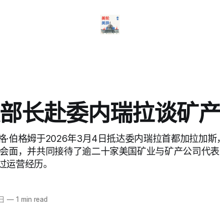
部长赴委内瑞拉谈矿
格·伯格姆于2026年3月4日抵达委内瑞拉首都加拉加
斯会面，并共同接待了逾二十家美国矿业与矿产公司代
过运营经历。
4日
—
1 min read