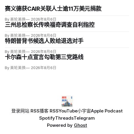
赛义德获CAIR关联人士逾11万美元捐款
By 美轮美换
2026年8月6日
三州总检察长传唤福奇调查自利指控
By 美轮美换
2026年8月6日
特朗普背书候选人败给退选对手
By 美轮美换
2026年8月6日
卡尔森十点宣言勾勒第三党路线
By 美轮美换
2026年8月6日
登录
网站 RSS
播客 RSS
YouTube
小宇宙
Apple Podcast
Spotify
Threads
Telegram
Powered by
Ghost