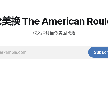
换 The American Roul
深入探讨当今美国政治
Subscr
© 2025 Baihua Media LLC. All rights reserved.