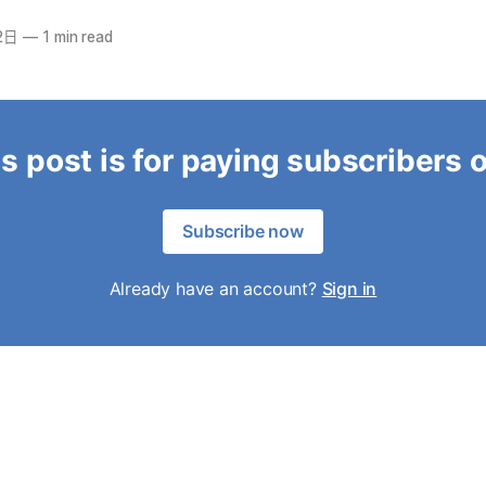
2日
—
1 min read
s post is for paying subscribers 
Subscribe now
Already have an account?
Sign in