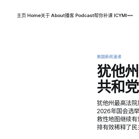
主页 Home
关于 About
播客 Podcast
帮你补课 ICYMI
美国新闻速递
犹他州
共和党
犹他州最高法院
2026年国会
救性地图继续有
排有效稀释了民