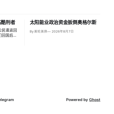
临酷刑者
太阳能业政治资金扳倒奥格尔斯
公民遣返回
By 美轮美换
2026年8月7日
们回国后很
酷刑公约》
称，移民及
avid
西哥政府取得的
面撤销保
elegram
Powered by
Ghost