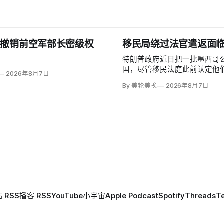
楼撤销前空军部长密级权
移民局绕过法官遣返面
特朗普政府近日把一批墨西哥
国，尽管移民法庭此前认定他
2026年8月7日
可能遭受酷刑，并依据《禁止
By 美轮美换
2026年8月7日
给予暂缓遣返保护。知情人士
海关执法局局长戴维·文图雷拉（D
Venturella）凭国务院从墨
「不受伤害」外交保证，单方
护；
 RSS
播客 RSS
YouTube
小宇宙
Apple Podcast
Spotify
Threads
T