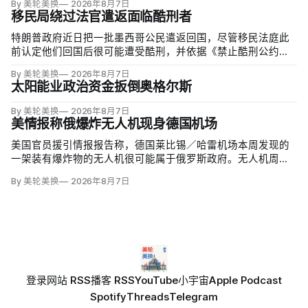
By 美轮美换
2026年8月7日
移民局绕过法官遣返面临酷刑者
特朗普政府近日把一批墨西哥公民遣返回国，尽管移民法庭此
前认定他们回国后很可能遭受酷刑，并依据《禁止酷刑公约》
给予暂缓遣返保护。知情人士称，移民及海关执法局局长戴维·
By 美轮美换
2026年8月7日
文图雷拉（David Venturella）凭国务院从墨西哥政府取得的
太阳能业政治资金扳倒奥格尔斯
「不受伤害」外交保证，单方面撤销保护；
By 美轮美换
2026年8月7日
美情报称俄爆炸无人机现身德国机场
美国官员援引情报报告称，德国莱比锡／哈雷机场本周发现的
一架装有爆炸物的无人机很可能属于俄罗斯政府。无人机周二
夜间出现在机场安全区内，靠近一架乌克兰货运飞机，机场因
By 美轮美换
2026年8月7日
此关闭整夜；当局还调查另一不明物体，该物体在一架货机中
止降落后与机身相撞，造成轻微损伤。
登录
网站 RSS
播客 RSS
YouTube
小宇宙
Apple Podcast
Spotify
Threads
Telegram