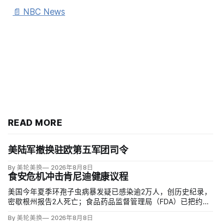
📄 NBC News
READ MORE
美陆军撤换驻欧第五军团司令
By 美轮美换
2026年8月8日
食安危机冲击肯尼迪健康议程
美国今年夏季环孢子虫病暴发疑已感染逾2万人，创历史纪录，
密歇根州报告2人死亡；食品药品监督管理局（FDA）已把约
6000例病例与泰勒农场从墨西哥中部进口的卷心莴苣联系起
By 美轮美换
2026年8月8日