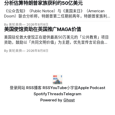
来，但其余来源仍未查清。
分析估算特朗普家族获利约50亿美元
《公众告知》（Public Notice）与《美国末日》（American
Doom）联合分析称，特朗普第二任期前两年，特朗普家族利润
与资产增值保守估计约50亿美元，其中数字资产业务收入超过
By 美轮美换
2026年8月8日
22.5亿美元、外国授权业务2025年收入6100万美元；
美国使馆资助在英国推广MAGA价值
美国驻伦敦大使馆正在提供最高50万美元的「公共教育」项目
资助，鼓励以「共同文明价值」为主题，优先宣传言论自由、
有限政府、正当程序、陪审团审判、财产权和经同意征税等理
By 美轮美换
2026年8月8日
念。英国自由民主党议员丽莎·斯玛特（Lisa Smart）指责特朗
普政府用「MAGA资金」干预英国民主；
登录
网站 RSS
播客 RSS
YouTube
小宇宙
Apple Podcast
Spotify
Threads
Telegram
Powered by
Ghost