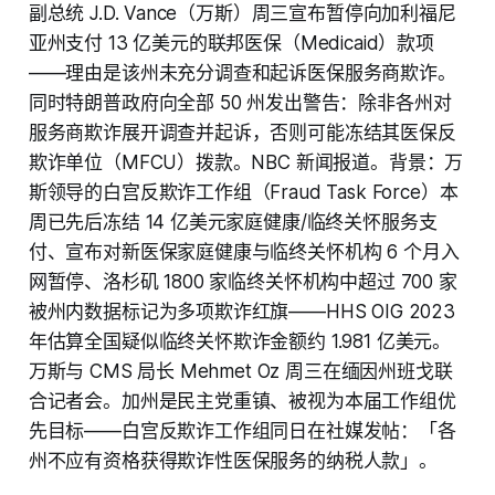
副总统 J.D. Vance（万斯）周三宣布暂停向加利福尼
亚州支付 13 亿美元的联邦医保（Medicaid）款项
——理由是该州未充分调查和起诉医保服务商欺诈。
同时特朗普政府向全部 50 州发出警告：除非各州对
服务商欺诈展开调查并起诉，否则可能冻结其医保反
欺诈单位（MFCU）拨款。NBC 新闻报道。背景：万
斯领导的白宫反欺诈工作组（Fraud Task Force）本
周已先后冻结 14 亿美元家庭健康/临终关怀服务支
付、宣布对新医保家庭健康与临终关怀机构 6 个月入
网暂停、洛杉矶 1800 家临终关怀机构中超过 700 家
被州内数据标记为多项欺诈红旗——HHS OIG 2023
年估算全国疑似临终关怀欺诈金额约 1.981 亿美元。
万斯与 CMS 局长 Mehmet Oz 周三在缅因州班戈联
合记者会。加州是民主党重镇、被视为本届工作组优
先目标——白宫反欺诈工作组同日在社媒发帖：「各
州不应有资格获得欺诈性医保服务的纳税人款」。