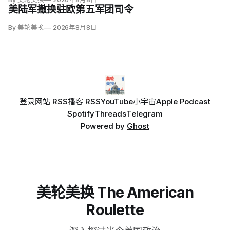
代理局长戴维·文图雷拉（David J. Venturella）称，涉及羁押中
美陆军撤换驻欧第五军团司令
重伤或死亡的录像若影响调查或隐私即…
By 美轮美换
2026年8月8日
登录
网站 RSS
播客 RSS
YouTube
小宇宙
Apple Podcast
Spotify
Threads
Telegram
Powered by
Ghost
美轮美换 The American
Roulette