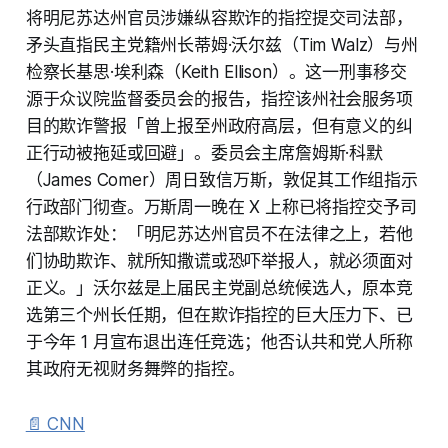
将明尼苏达州官员涉嫌纵容欺诈的指控提交司法部，
矛头直指民主党籍州长蒂姆·沃尔兹（Tim Walz）与州
检察长基思·埃利森（Keith Ellison）。这一刑事移交
源于众议院监督委员会的报告，指控该州社会服务项
目的欺诈警报「曾上报至州政府高层，但有意义的纠
正行动被拖延或回避」。委员会主席詹姆斯·科默
（James Comer）周日致信万斯，敦促其工作组指示
行政部门彻查。万斯周一晚在 X 上称已将指控交予司
法部欺诈处：「明尼苏达州官员不在法律之上，若他
们协助欺诈、就所知撒谎或恐吓举报人，就必须面对
正义。」沃尔兹是上届民主党副总统候选人，原本竞
选第三个州长任期，但在欺诈指控的巨大压力下、已
于今年 1 月宣布退出连任竞选；他否认共和党人所称
其政府无视财务舞弊的指控。
📄 CNN