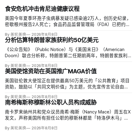
食安危机冲击肯尼迪健康议程
美国今年夏季环孢子虫病暴发疑已感染逾2万人，创历史纪录，
密歇根州报告2人死亡；食品药品监督管理局（FDA）已把约
6000例病例与泰勒农场从墨西哥中部进口的卷心莴苣联系起
By 美轮美换
2026年8月8日
来，但其余来源仍未查清。
分析估算特朗普家族获利约50亿美元
《公众告知》（Public Notice）与《美国末日》（American
Doom）联合分析称，特朗普第二任期前两年，特朗普家族利润
与资产增值保守估计约50亿美元，其中数字资产业务收入超过
By 美轮美换
2026年8月8日
22.5亿美元、外国授权业务2025年收入6100万美元；
美国使馆资助在英国推广MAGA价值
美国驻伦敦大使馆正在提供最高50万美元的「公共教育」项目
资助，鼓励以「共同文明价值」为主题，优先宣传言论自由、
有限政府、正当程序、陪审团审判、财产权和经同意征税等理
By 美轮美换
2026年8月8日
念。英国自由民主党议员丽莎·斯玛特（Lisa Smart）指责特朗
南希梅斯称穆斯林公职人员构成威胁
普政府用「MAGA资金」干预英国民主；
南卡罗来纳州共和党众议员南希·梅斯（Nancy Mace）周五在X
发文，声称美国所有担任公职的穆斯林都是「特洛伊木马」，
并对国家安全和共和国构成威胁，最后写道「我们拒绝沉
By 美轮美换
2026年8月8日
默」。截至浏览器核验时，这条帖子获得约440万次浏览、6.2
万次点赞、1万次转发和7800条回复。