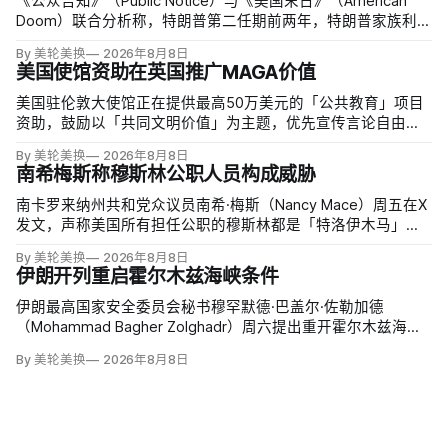
《公众告知》（Public Notice）与《美国末日》（American
Doom）联合分析称，特朗普第二任期前两年，特朗普家族利润
与资产增值保守估计约50亿美元，其中数字资产业务收入超过
By 美轮美换
2026年8月8日
22.5亿美元、外国授权业务2025年收入6100万美元；
美国使馆资助在英国推广MAGA价值
美国驻伦敦大使馆正在提供最高50万美元的「公共教育」项目
资助，鼓励以「共同文明价值」为主题，优先宣传言论自由、
有限政府、正当程序、陪审团审判、财产权和经同意征税等理
By 美轮美换
2026年8月8日
念。英国自由民主党议员丽莎·斯玛特（Lisa Smart）指责特朗
南希梅斯称穆斯林公职人员构成威胁
普政府用「MAGA资金」干预英国民主；
南卡罗来纳州共和党众议员南希·梅斯（Nancy Mace）周五在X
发文，声称美国所有担任公职的穆斯林都是「特洛伊木马」，
并对国家安全和共和国构成威胁，最后写道「我们拒绝沉
By 美轮美换
2026年8月8日
默」。截至浏览器核验时，这条帖子获得约440万次浏览、6.2
伊朗开列重启霍尔木兹海峡条件
万次点赞、1万次转发和7800条回复。
伊朗最高国家安全委员会秘书穆罕默德·巴盖尔·佐勒加德
（Mohammad Bagher Zolghadr）周六提出重开霍尔木兹海峡
的全面条件：美国解除海上封锁和制裁、撤走伊朗周边驻军、
By 美轮美换
2026年8月8日
支付战争赔偿、释放被冻结资产，并停止攻击伊朗地区盟友及
威胁伊朗。特朗普政府几乎不可能接受。