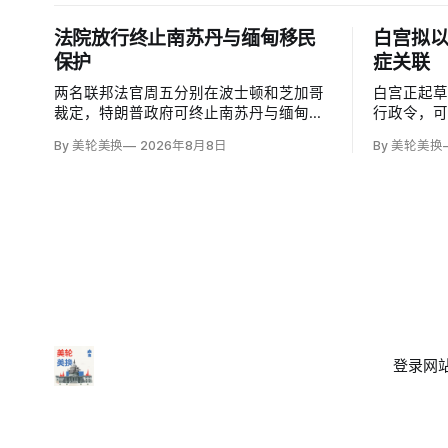
法院放行终止南苏丹与缅甸移民
白宫拟
保护
症关联
两名联邦法官周五分别在波士顿和芝加哥
白宫正起
裁定，特朗普政府可终止南苏丹与缅甸公
行政令，
民的临时保护身份（TPS），使约232名
邮报》和
By 美轮美换
2026年8月8日
By 美轮美换
南苏丹人和约4000名缅甸人失去免遭遣返
接种计划
和在美工作的临时保障。两国分别因长期
容仍可能
武装冲突及2021年军事政变后动荡而获指
童的高质
定；国土安全部去年11月决定取消保护。
闭症，相
性研究，
登录
网站