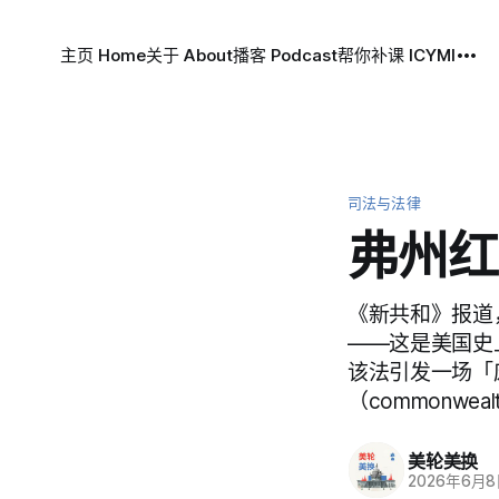
主页 Home
关于 About
播客 Podcast
帮你补课 ICYMI
司法与法律
弗州红
《新共和》报道，弗
——这是美国史
该法引发一场「
（commonwealth
美轮美换
2026年6月