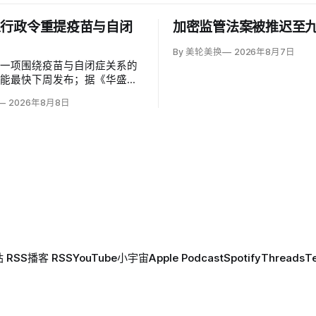
以行政令重提疫苗与自闭
加密监管法案被推迟至
By 美轮美换
2026年8月7日
草一项围绕疫苗与自闭症关系的
可能最快下周发布；据《华盛顿
彭博社报道，草案涉及儿童疫苗
2026年8月8日
、自闭症研究和家长选择权，内
变化。数十项覆盖全球数百万儿
量研究均未发现儿童疫苗导致自
关说法源自一项后来撤稿的欺诈
作者也被吊销执照。
 RSS
播客 RSS
YouTube
小宇宙
Apple Podcast
Spotify
Threads
T