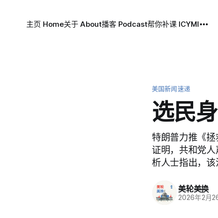
主页 Home
关于 About
播客 Podcast
帮你补课 ICYMI
美国新闻速递
选民身
特朗普力推《拯
证明，共和党人
析人士指出，该
美轮美换
2026年2月2