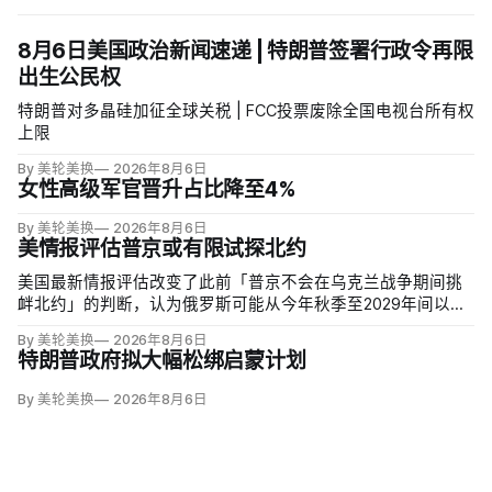
8月6日美国政治新闻速递 | 特朗普签署行政令再限
出生公民权
特朗普对多晶硅加征全球关税 | FCC投票废除全国电视台所有权
上限
By 美轮美换
2026年8月6日
女性高级军官晋升占比降至4%
By 美轮美换
2026年8月6日
美情报评估普京或有限试探北约
美国最新情报评估改变了此前「普京不会在乌克兰战争期间挑
衅北约」的判断，认为俄罗斯可能从今年秋季至2029年间以网
络攻击、无标识武装占领或东翼小规模越境行动试探联盟。有
By 美轮美换
2026年8月6日
限陆地入侵仍属低概率，但风险随时间上升；俄军导弹落入波
特朗普政府拟大幅松绑启蒙计划
兰、无人机进入罗马尼亚已被视为前兆。
By 美轮美换
2026年8月6日