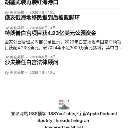
胡塞武装再袭红海港口
By 美轮美换
2026年8月10日
俄亥俄海地移民报到后被戴脚环
By 美轮美换
2026年8月10日
特朗普白宫项目获4.23亿美元公园资金
国家公园管理局内部记录显示，2026年白宫场地与国家广场项
目获配4.23亿美元，较2024年不足2000万美元猛增；其中白宫
场地3.23亿美元，增幅近5000%。同期黄石、优胜美地、大峡
By 美轮美换
2026年8月10日
谷等数十座公园资金下降，白宫与国家广场的额度甚至超过九
沙夫接任白宫法律顾问
处知名公园总和。
By 美轮美换
2026年8月10日
登录
网站 RSS
播客 RSS
YouTube
小宇宙
Apple Podcast
Spotify
Threads
Telegram
Powered by
Ghost