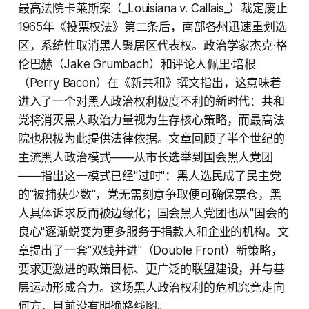
最高法院卡莱斯案（_Louisiana v. Callais_）裁定废止
1965年《投票权法》第二条后，南部各州迅速重划选
区，系统性取消黑人聚居区代表权。政治学家杰克·格
伦巴赫（Jake Grumbach）和评论人佩里·培根
（Perry Bacon）在《新共和》撰文指出，这意味着
进入了一个对黑人政治权利极度不利的新时代：共和
党将消灭黑人政治力量视为生存核心策略，而最高法
院也积极为此提供法律依据。文章回顾了半个世纪的
主流黑人政治模式——从市长选举到国会黑人党团
——指出这一模式已经"过时"：黑人选民成了民主党
的"被捕获少数"，党无需刻意争取便可确保票仓，黑
人具体诉求反而被边缘化；国会黑人党团也从"国会的
良心"逐渐蜕变为更多服务于捐款人和企业的机构。文
章提出了一套"双线并进"（Double Front）新策略，
要求更激进的政策目标、更广泛的联盟建设，并与基
层运动形成合力。这场黑人政治权利的危机究竟走向
何方，目前没有明确路线图。