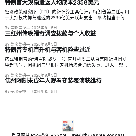
特朗普大规模遣返人均成本2358美元
经济政策研究所（EPI）的新计算工具估计，特朗普第二任期用
于大规模拘押与遣返的2689亿美元联邦支出，平均相当于每名
美国纳税人2358美元；华盛顿特区纳税人约承担3930美元，康
By 美轮美换
2026年8月5日
涅狄格约3395美元，西弗吉尼亚约1297美元。
三红州传唤福奇调查拨款与个人收益
By 美轮美换
2026年8月5日
特朗普专机直升机与客机险些过近
搭载特朗普的“海军陆战队一号”直升机周二从白宫附近椭圆草
坪起飞时，因机组与里根国家机场塔台通信失真，进入一架刚
起飞的Envoy Air客机航路。联邦航空局初步数据显示，两机最
By 美轮美换
2026年8月5日
近横向仅0.8英里、垂直700英尺，构成“短暂失去安全间隔”；
佛州限制未成年人观看变装表演获维持
白宫称总统从未处于危险中。
By 美轮美换
2026年8月5日
登录
网站 RSS
播客 RSS
YouTube
小宇宙
Apple Podcast