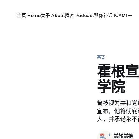
主页 Home
关于 About
播客 Podcast
帮你补课 ICYMI
其它
霍根宣
学院
曾被视为共和党反
宣布，他将彻底
人，并承诺永不
美轮美换