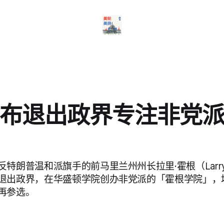
布退出政界专注非党
特朗普温和派旗手的前马里兰州州长拉里·霍根（Larry 
退出政界，在华盛顿学院创办非党派的「霍根学院」，
再参选。