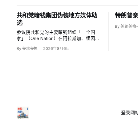
共和党暗钱集团伪装地方媒体助
特朗普
选
By 美轮美换
参议院共和党的主要暗钱组织「一个国
家」（One Nation）在阿拉斯加、缅因、
俄亥俄、艾奥瓦、乔治亚和新罕布什尔建
By 美轮美换
2026年8月6日
立至少6个自称独立地方媒体的网站，并
在Meta投放19.89万至27.464万美元广
告，推广有利于共和党参议员候选人的内
容。
登录
网站