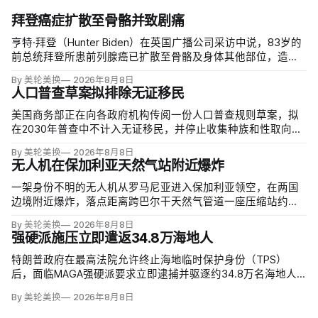
拜登癌症扩散至骨骼并致剧痛
亨特·拜登（Hunter Biden）在英国广播公司采访中说，83岁的
前总统拜登所患前列腺癌已扩散至骨骼及身体其他部位，造成
剧烈疼痛，并在多个方面严重影响生活。他谈到父亲病情时落
By 美轮美换
2026年8月8日
泪，称家人看着这一过程「非常难过」，也希望父亲能更多表
人口普查草案拟排除无证移民
达不适。
美国商务部正在向各政府机构传阅一份人口普查规则草案，拟
在2030年普查中不计入无证移民，并停止收集种族和性取向数
据，理由是避免个人问题造成「扭曲」。草案称无证移民不属
By 美轮美换
2026年8月8日
于「真正居民」、政治共同体成员或在美通常居住者；落实政
无人机在保加利亚天然气站附近爆炸
策很可能需要恢复公民身份问题。
一架身份不明的无人机从罗马尼亚进入保加利亚领空，在两国
边境附近爆炸，落点距离跨巴尔干天然气管道一座压缩站约
1000米；无人伤亡，基础设施未受损。保加利亚总理鲁门·拉德
By 美轮美换
2026年8月8日
夫说，罗马尼亚边防警察听到无人机噪音，保方巡逻队听到巨
强硬派施压立即遣返34.8万海地人
响，但两国防空系统均未发现目标。
特朗普政府在最高法院允许终止海地临时保护身份（TPS）
后，面临MAGA强硬派要求立即逮捕并驱逐约34.8万名海地人
的压力。国土安全部把执法重点放在俄亥俄州斯普林菲尔德，
By 美轮美换
2026年8月8日
至少50名海地人被叫到移民办公室并佩戴脚踝监控器，但突袭
尚未出现。