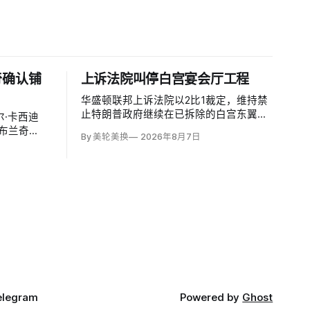
奇确认铺
上诉法院叫停白宫宴会厅工程
华盛顿联邦上诉法院以2比1裁定，维持禁
止特朗普政府继续在已拆除的白宫东翼原
·卡西迪
址兴建4亿美元宴会厅的临时禁令，认为
德·布兰奇
By 美轮美换
2026年8月7日
该案足以检验总统是否能绕过国会授权推
法部长，使这位
进大型工程。国家历史保护信托去年起诉
过参议院确
称，政府未获国会许可便拆除东翼并开建
约9万平方英尺项目。
elegram
Powered by
Ghost