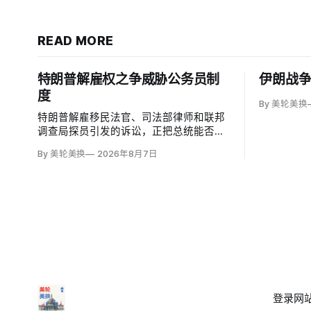
READ MORE
特朗普解雇权之争威胁公务员制
伊朗战
度
By 美轮美换
特朗普解雇移民法官、司法部律师和联邦
调查局探员引发的诉讼，正把总统能否绕
过1978年《公务员制度改革法》、无理由
By 美轮美换
2026年8月7日
开除联邦雇员的问题推向最高法院。联邦
巡回上诉法院今年秋天将全院审理两名前
移民法官梅根·杰克勒（Megan Jackler）
和布兰登·贾罗赫（Brandon Jaroc…
登录
网站