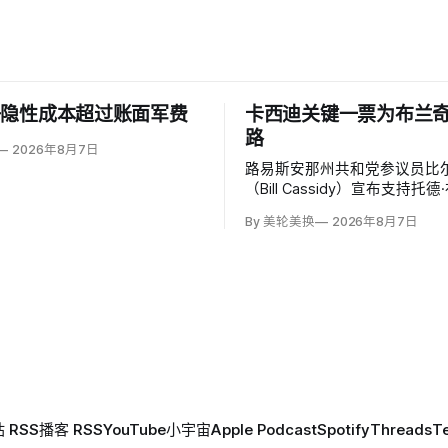
争隐性成本超过账面军费
卡西迪关键一票为布兰
路
2026年8月7日
路易斯安那州共和党参议员比尔
（Bill Cassidy）宣布支持托
（Todd Blanche）出任司
By 美轮美换
2026年8月7日
特朗普前私人辩护律师基本跨
认门槛。
 RSS
播客 RSS
YouTube
小宇宙
Apple Podcast
Spotify
Threads
T