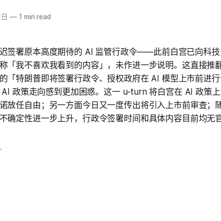
1日
—
1 min read
迟签署原本高度期待的 AI 监管行政令——此前白宫已向科
称「我不喜欢我看到的内容」，未作进一步说明。这直接推
的「特朗普即将签署行政令、授权政府在 AI 模型上市前进
AI 政策走向感到更加困惑。这一 u-turn 将白宫在 AI 政
诺放任自由；另一方面今日又一度传出将引入上市前审查；
不确定性进一步上升，行政令签署时间和具体内容目前均无
》