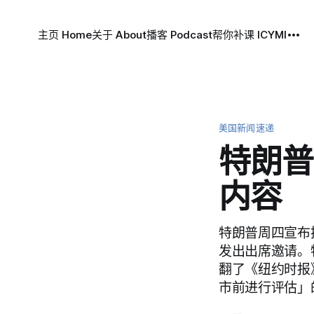
主页 Home
关于 About
播客 Podcast
帮你补课 ICYMI
美国新闻速递
特朗普
内容
特朗普周四宣布
发出出席邀请。
翻了《纽约时报
市前进行评估」