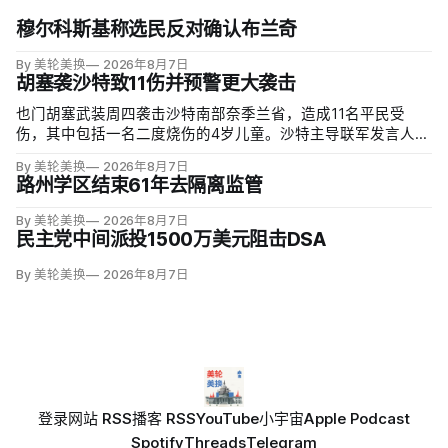
穆尔科斯基称选民反对确认布兰奇
By 美轮美换
2026年8月7日
胡塞袭沙特致11伤并预警更大袭击
也门胡塞武装周四袭击沙特南部奈季兰省，造成11名平民受
伤，其中包括一名二度烧伤的4岁儿童。沙特主导联军发言人图
尔基·马利基（Turki al-Maliki）指控胡塞武装无差别炮击民用
By 美轮美换
2026年8月7日
区；
路州学区结束61年去隔离监管
By 美轮美换
2026年8月7日
民主党中间派投1500万美元阻击DSA
By 美轮美换
2026年8月7日
登录
网站 RSS
播客 RSS
YouTube
小宇宙
Apple Podcast
Spotify
Threads
Telegram