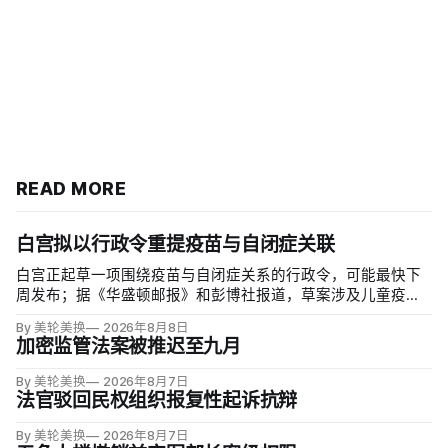
READ MORE
白宫拟以行政令重提疫苗与自闭症关联
白宫正起草一项围绕疫苗与自闭症关系的行政令，可能最快下
周发布；据《华盛顿邮报》和彭博社报道，草案涉及儿童疫苗
接种计划、自闭症研究和家长选择权，内容仍可能变化。数十
By 美轮美换
2026年8月8日
项覆盖全球数百万儿童的高质量研究均未发现儿童疫苗导致自
加密监管法案被推迟至九月
闭症，相关说法源自一项后来撤稿的欺诈性研究，作者也被吊
销执照。
By 美轮美换
2026年8月7日
法官驳回民权组织报复性起诉抗辩
By 美轮美换
2026年8月7日