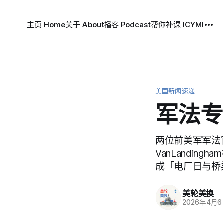
主页 Home
关于 About
播客 Podcast
帮你补课 ICYMI
美国新闻速递
军法专
两位前美军军法官M
VanLandin
成「电厂日与桥
美轮美换
2026年4月