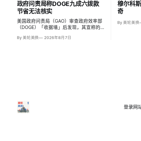
政府问责局称DOGE九成六拨款
穆尔科
节省无法核实
奇
美国政府问责局（GAO）审查政府效率部
By 美轮美换
（DOGE）「收据墙」后发现，其宣称的
拨款节省中96%缺乏足够资料核实；涉及
By 美轮美换
2026年8月7日
274亿美元节省的2503份合同并未采取终
止行动，所谓合同节省约三分之二无法验
证或不符合其公开方法，264份拟终止租
约中108份早已进入终止流程。
登录
网站