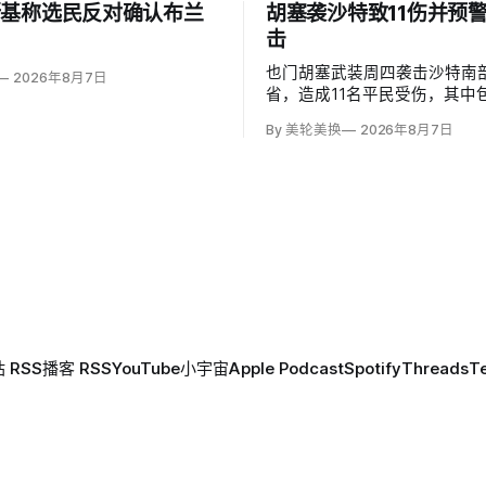
斯基称选民反对确认布兰
胡塞袭沙特致11伤并预
击
也门胡塞武装周四袭击沙特南
2026年8月7日
省，造成11名平民受伤，其中
度烧伤的4岁儿童。沙特主导
By 美轮美换
2026年8月7日
图尔基·马利基（Turki al-Mal
武装无差别炮击民用区；
 RSS
播客 RSS
YouTube
小宇宙
Apple Podcast
Spotify
Threads
T