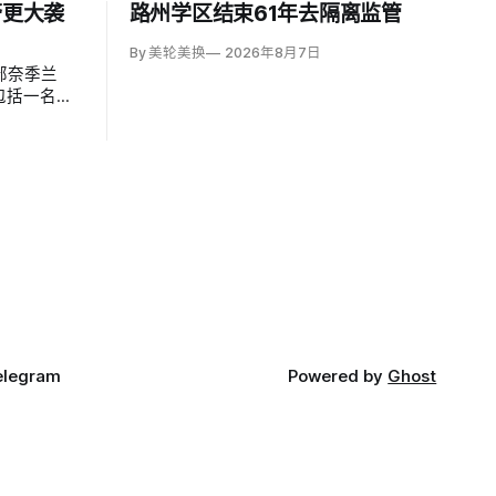
警更大袭
路州学区结束61年去隔离监管
By 美轮美换
2026年8月7日
部奈季兰
包括一名二
联军发言人
iki）指控胡塞
elegram
Powered by
Ghost