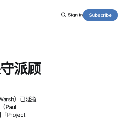
Sign in
Subscribe
保守派顾
arsh）已延揽
Paul
roject