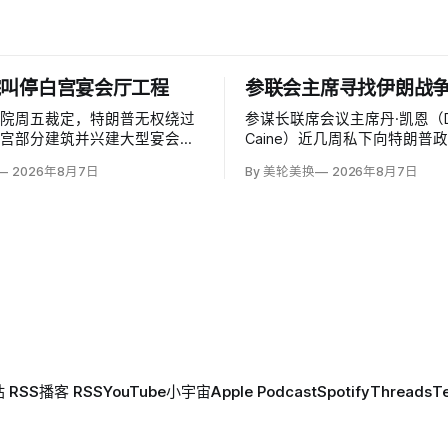
院叫停白宫宴会厅工程
参联会主席寻找伊朗战
法院周五裁定，特朗普无权绕过
参谋长联席会议主席丹·凯恩（D
白宫部分建筑并兴建大型宴会
Caine）近几周私下向特朗普
这项工程必须获得国会批准。由
问表示，美国需要为持续近六
2026年8月7日
By 美轮美换
2026年8月7日
的帕特里夏·米利特法官
战争寻找「退路」：现有升级
ia Millett）和拜登任命的布拉德利·
噬，单靠空袭无法迫使德黑兰
radley Garcia）组成多数
设定的目标。
行政行动夺走人民代表对…
 RSS
播客 RSS
YouTube
小宇宙
Apple Podcast
Spotify
Threads
T