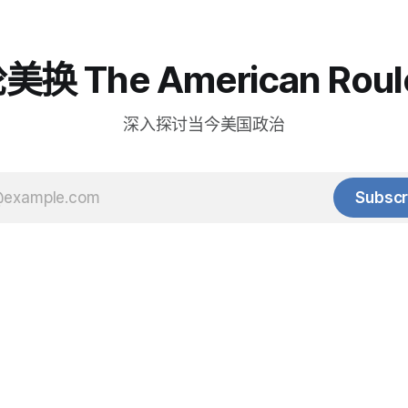
换 The American Roul
深入探讨当今美国政治
Subscr
© 2025 Baihua Media LLC. All rights reserved.