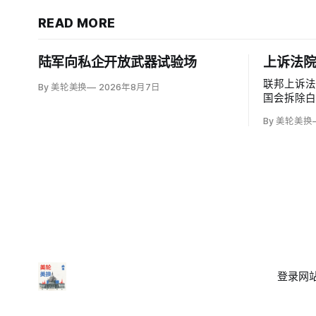
READ MORE
陆军向私企开放武器试验场
上诉法
联邦上诉
By 美轮美换
2026年8月7日
国会拆除
厅，认定
By 美轮美换
奥巴马任命
（Patric
加西亚法官（B
意见，称以
登录
网站