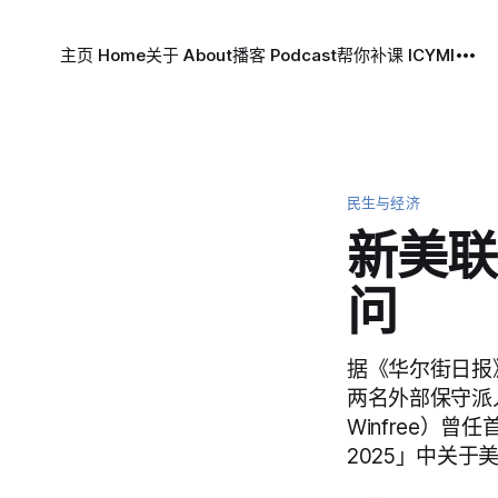
主页 Home
关于 About
播客 Podcast
帮你补课 ICYMI
民生与经济
新美联
问
据《华尔街日报》
两名外部保守派
Winfree）
2025」中关于