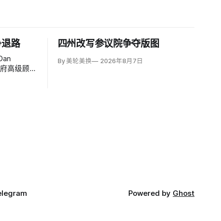
争退路
四州改写参议院争夺版图
an
By 美轮美换
2026年8月7日
政府高级顾
个月的伊朗
方案可能反
接受特朗普
elegram
Powered by
Ghost