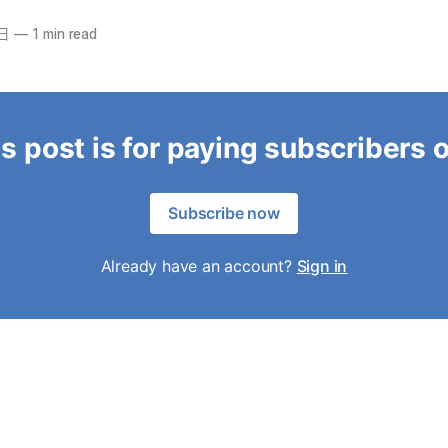
3日
—
1 min read
s post is for paying subscribers 
Subscribe now
Already have an account?
Sign in