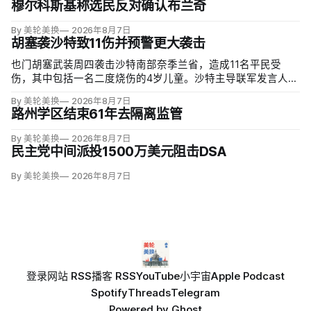
穆尔科斯基称选民反对确认布兰奇
By 美轮美换
2026年8月7日
胡塞袭沙特致11伤并预警更大袭击
也门胡塞武装周四袭击沙特南部奈季兰省，造成11名平民受
伤，其中包括一名二度烧伤的4岁儿童。沙特主导联军发言人图
尔基·马利基（Turki al-Maliki）指控胡塞武装无差别炮击民用
By 美轮美换
2026年8月7日
区；
路州学区结束61年去隔离监管
By 美轮美换
2026年8月7日
民主党中间派投1500万美元阻击DSA
By 美轮美换
2026年8月7日
登录
网站 RSS
播客 RSS
YouTube
小宇宙
Apple Podcast
Spotify
Threads
Telegram
Powered by
Ghost