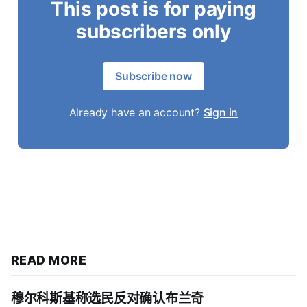
This post is for paying
subscribers only
Subscribe now
Already have an account?
Sign in
READ MORE
穆尔科斯基称选民反对确认布兰奇