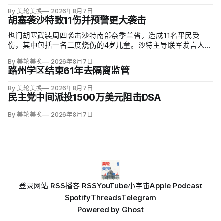
By 美轮美换
2026年8月7日
胡塞袭沙特致11伤并预警更大袭击
也门胡塞武装周四袭击沙特南部奈季兰省，造成11名平民受
伤，其中包括一名二度烧伤的4岁儿童。沙特主导联军发言人图
尔基·马利基（Turki al-Maliki）指控胡塞武装无差别炮击民用
By 美轮美换
2026年8月7日
区；
路州学区结束61年去隔离监管
By 美轮美换
2026年8月7日
民主党中间派投1500万美元阻击DSA
By 美轮美换
2026年8月7日
登录
网站 RSS
播客 RSS
YouTube
小宇宙
Apple Podcast
Spotify
Threads
Telegram
Powered by
Ghost