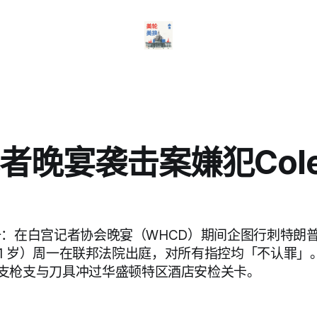
者晚宴袭击案嫌犯Cole A
 周一：在白宫记者协会晚宴（WHCD）期间企图行刺特朗普的
len（31 岁）周一在联邦法院出庭，对所有指控均「不认罪
支枪支与刀具冲过华盛顿特区酒店安检关卡。