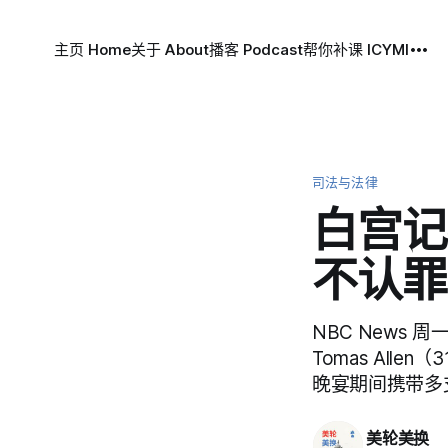
主页 Home
关于 About
播客 Podcast
帮你补课 ICYMI
司法与法律
白宫记
不认罪
NBC News
Tomas Al
晚宴期间携带多
美轮美换