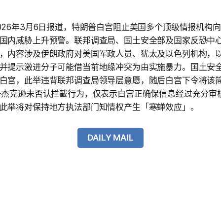
026年3月6日报道，特朗普白宫阻止美国多个顶级情报机构
国内威胁上升预警。联邦调查局、国土安全部及国家反恐中
，内容涉及伊朗政府对美国军政人员、犹太及以色列机构，
并提示激进分子可能借当前地缘冲突为由实施暴力。国土安
白宫，此举违背联邦调查局领导层意愿，随后白宫下令将该
·杰克逊未否认拦截行为，仅表示白宫正确保信息经过充分审
此举将对保持地方执法部门知情权产生「寒蝉效应」。
DAILY MAIL