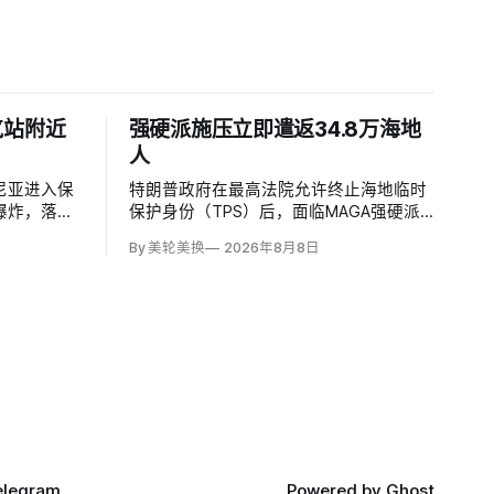
气站附近
强硬派施压立即遣返34.8万海地
人
尼亚进入保
特朗普政府在最高法院允许终止海地临时
爆炸，落点
保护身份（TPS）后，面临MAGA强硬派
压缩站约
要求立即逮捕并驱逐约34.8万名海地人的
By 美轮美换
2026年8月8日
施未受损。保
压力。国土安全部把执法重点放在俄亥俄
马尼亚边防
州斯普林菲尔德，至少50名海地人被叫到
逻队听到巨
移民办公室并佩戴脚踝监控器，但突袭尚
目标。
未出现。
elegram
Powered by
Ghost