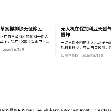
查草案拟排除无证移民
无人机在保加利亚天然
爆炸
部正在向各政府机构传阅一份人
草案，拟在2030年普查中不计
一架身份不明的无人机从罗马
民，并停止收集种族和性取向数
加利亚领空，在两国边境附近
2026年8月8日
是避免个人问题造成「扭曲」。
距离跨巴尔干天然气管道一座
By 美轮美换
2026年8月8日
证移民不属于「真正居民」、政
1000米；无人伤亡，基础设
成员或在美通常居住者；落实政
加利亚总理鲁门·拉德夫说，罗
需要恢复公民身份问题。
警察听到无人机噪音，保方巡
响，但两国防空系统均未发现
 RSS
播客 RSS
YouTube
小宇宙
Apple Podcast
Spotify
Threads
T