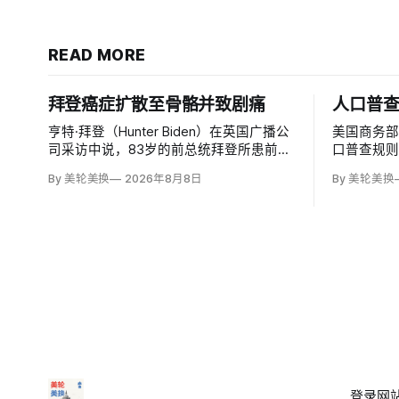
READ MORE
拜登癌症扩散至骨骼并致剧痛
人口普
亨特·拜登（Hunter Biden）在英国广播公
美国商务
司采访中说，83岁的前总统拜登所患前列
口普查规则
腺癌已扩散至骨骼及身体其他部位，造成
入无证移
By 美轮美换
2026年8月8日
By 美轮美换
剧烈疼痛，并在多个方面严重影响生活。
据，理由
他谈到父亲病情时落泪，称家人看着这一
草案称无
过程「非常难过」，也希望父亲能更多表
治共同体
达不适。
策很可能
登录
网站