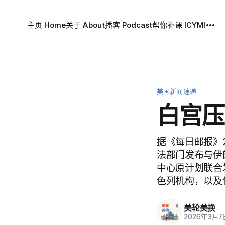
主页 Home
关于 About
播客 Podcast
帮你补课 ICYMI
美国新闻速递
白宫压
据《每日邮报》
法部门发布与伊
中心原计划联合
色列机构，以及
美轮美换
2026年3月7