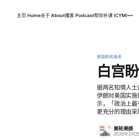
主页 Home
关于 About
播客 Podcast
帮你补课 ICYMI
美国新闻速递
白宫盼
据两名知情人士
伊朗对美国实施
示，「政治上最
更充分的理由采
美轮美换
2026年2月2