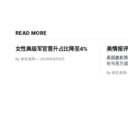
READ MORE
女性高级军官晋升占比降至4%
美情报
美国最新
By 美轮美换
2026年8月6日
在乌克兰
为俄罗斯可
By 美轮美换
络攻击、
境行动试
率，但风
兰、无人