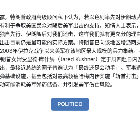
露，特朗普政府高级顾问私下认为，若以色列率先对伊朗动
有利于争取美国民众对随后美军出击的支持。知情人士表示
独自先行、伊朗随后对我们还击，这样我们就有更充分的理
出击目前仍是最可能的实际方案。特朗普已向该地区增派两
2003年伊拉克战争以来美军在该地区最大规模的兵力集结
朗普女婿贾里德·库什纳（Jared Kushner）定于周四赴日
出，最接近总统的圈子普遍认为「最终还是会动手」。军事
弹基础设施，甚至包括对最高领袖哈梅内伊实施「斩首打击
动可能消耗美军弹药储备，并引发美军伤亡风险。
POLITICO