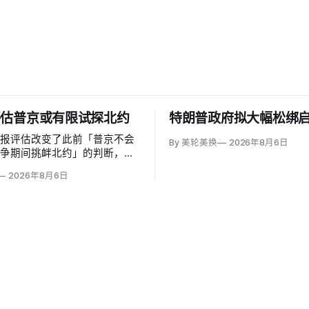
评估普京或有限试探北约
特朗普政府拟大幅松绑
情报评估改变了此前「普京不会
By 美轮美换
2026年8月6日
战争期间挑衅北约」的判断，认
能从今年秋季至2029年间以网
2026年8月6日
无标识武装占领或东翼小规模越
探联盟。有限陆地入侵仍属低概
险随时间上升；俄军导弹落入波
机进入罗马尼亚已被视为前兆。