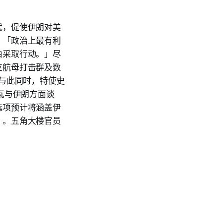
武，促使伊朗对美
，「政治上最有利
由采取行动。」尽
支航母打击群及数
。与此同时，特使史
内瓦与伊朗方面谈
选项预计将涵盖伊
」。五角大楼官员