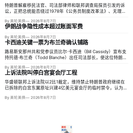
特朗普解雇移民法官、司法部律师和联邦调查局探员引发的诉
讼，正把总统能否绕过1978年《公务员制度改革法》、无理由
开除联邦雇员的问题推向最高法院。联邦巡回上诉法院今年秋
By 美轮美换
2026年8月7日
天将全院审理两名前移民法官梅根·杰克勒（Megan Jackler）
伊朗战争隐性成本超过账面军费
和布兰登·贾罗赫（Brandon Jaroc…
By 美轮美换
2026年8月7日
卡西迪关键一票为布兰奇确认铺路
路易斯安那州共和党参议员比尔·卡西迪（Bill Cassidy）宣布支
持托德·布兰奇（Todd Blanche）出任司法部长，使这位特朗普
前私人辩护律师基本跨过参议院确认门槛。
By 美轮美换
2026年8月7日
上诉法院叫停白宫宴会厅工程
华盛顿联邦上诉法院以2比1裁定，维持禁止特朗普政府继续在
已拆除的白宫东翼原址兴建4亿美元宴会厅的临时禁令，认为该
案足以检验总统是否能绕过国会授权推进大型工程。国家历史
By 美轮美换
2026年8月7日
保护信托去年起诉称，政府未获国会许可便拆除东翼并开建约9
万平方英尺项目。