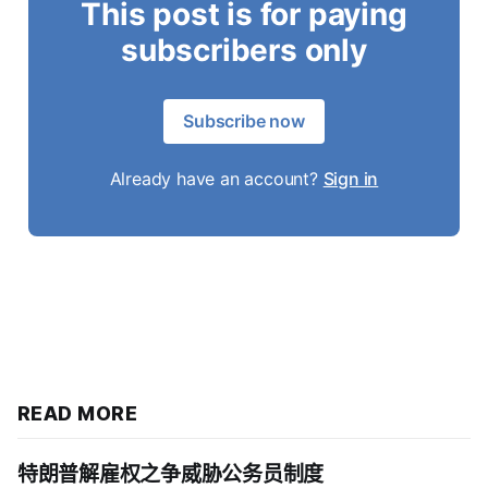
This post is for paying
subscribers only
Subscribe now
Already have an account?
Sign in
READ MORE
特朗普解雇权之争威胁公务员制度