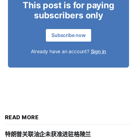
This post is for paying
subscribers only
Subscribe now
Already have an account?
Sign in
READ MORE
特朗普关联油企未获准进驻格陵兰