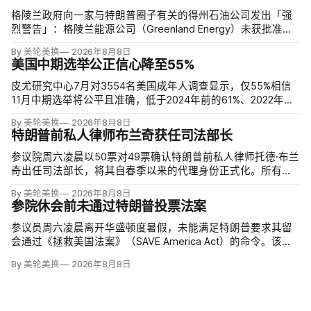
格陵兰政府向一家与特朗普圈子有关的得州石油公司发出「强
烈警告」：格陵兰能源公司（Greenland Energy）未获批准，
便把勘探设备运抵东海岸詹姆森地。该公司去年成立，声称当
By 美轮美换
2026年8月8日
地可能蕴藏价值1万亿美元原油，拟投资6000万美元钻两口
美国中期选举公正信心降至55%
井；
皮尤研究中心7月对3554名美国成年人调查显示，仅55%相信
11月中期选举将公平且准确，低于2024年前的61%、2022年的
64%和2020年的59%。与过去明显党派分裂不同，共和党及倾
By 美轮美换
2026年8月8日
向共和党者为55%，民主党及倾向民主党者为58%；
特朗普前私人律师布兰奇获任司法部长
参议院周六凌晨以50票对49票确认特朗普前私人律师托德·布兰
奇出任司法部长，将其自春季以来的代理身份正式化。所有出
席的民主党参议员反对，共和党人丽莎·穆尔科斯基和苏珊·柯林
By 美轮美换
2026年8月8日
斯倒戈；长期因健康缺席的米奇·麦康奈尔未投票。比尔·卡西迪
参院休会前未通过特朗普投票法案
最终支持，使提名得以过关。
参议员周六凌晨离开华盛顿度暑假，未能满足特朗普要求其留
会通过《拯救美国法案》（SAVE America Act）的命令。该法
案要求选民提供严格的公民身份证明，但连共和党内部都缺乏
By 美轮美换
2026年8月8日
足够支持，更不可能达到参议院推进多数法案所需的60票。