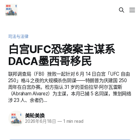
司法与法律
白宫UFC恐袭案主谋系
DACA墨西哥移民
联邦调查局（FBI）挫败一起针对 6 月 14 日白宫「UFC 自由
250」格斗之夜的大规模杀伤阴谋——特朗普为庆建国 250
周年在白宫办赛。检方指认 31 岁的亚伯拉罕·阿尔瓦雷斯
（Abraham Alvarez）为主谋，本月已捕 5 名同谋，策划网络
涉 23 人、余者仍…
美轮美换
2026年6月18日
—
1 min read