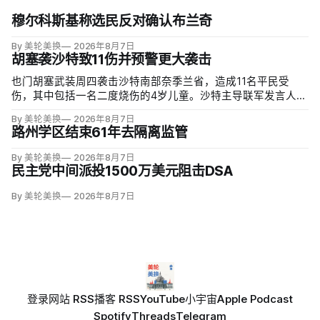
穆尔科斯基称选民反对确认布兰奇
By 美轮美换
2026年8月7日
胡塞袭沙特致11伤并预警更大袭击
也门胡塞武装周四袭击沙特南部奈季兰省，造成11名平民受
伤，其中包括一名二度烧伤的4岁儿童。沙特主导联军发言人图
尔基·马利基（Turki al-Maliki）指控胡塞武装无差别炮击民用
By 美轮美换
2026年8月7日
区；
路州学区结束61年去隔离监管
By 美轮美换
2026年8月7日
民主党中间派投1500万美元阻击DSA
By 美轮美换
2026年8月7日
登录
网站 RSS
播客 RSS
YouTube
小宇宙
Apple Podcast
Spotify
Threads
Telegram