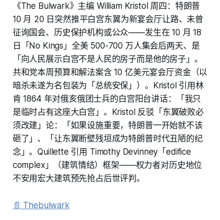
《The Bulwark》主编 William Kristol 周四：特朗普
10 月 20 日突然推平白宫东翼为新宴会厅让路、未曾
征询国会、历史保护机构或公众——发生在 10 月 18
日「No Kings」全美 500-700 万人集会后两天、是
「向人民展示白宫不是人民的房子而是他的房子」。
共和党本周预算和解法案含 10 亿美元宴会厅资金（以
暗杀未遂为名包装为「总统安保」）。Kristol 引用林
肯 1864 年对俄亥俄团士兵的白宫阳台讲话：「我只
是临时占有这座大白宫」。Kristol 反驳「东翼破败必
须改建」论：「如果设施重要，特朗普一开始就不该
砸了」、「让东翼断壁残垣成为特朗普时代丑陋的纪
念」。Quillette 引用 Timothy Devinney「edifice
complex」（建筑情结）框架——权力者对历史地位
不安用宏大建筑预先抢占后世评判。
📄 Thebulwark