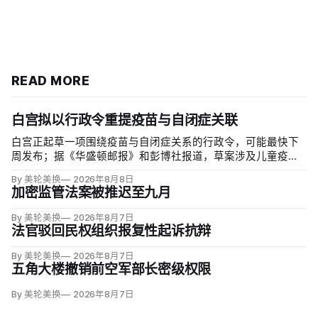
READ MORE
白宫拟以行政令重提疫苗与自闭症关联
白宫正起草一项围绕疫苗与自闭症关系的行政令，可能最快下
周发布；据《华盛顿邮报》和彭博社报道，草案涉及儿童疫苗
接种计划、自闭症研究和家长选择权，内容仍可能变化。数十
By 美轮美换
2026年8月8日
项覆盖全球数百万儿童的高质量研究均未发现儿童疫苗导致自
加密监管法案被推迟至九月
闭症，相关说法源自一项后来撤稿的欺诈性研究，作者也被吊
销执照。
By 美轮美换
2026年8月7日
法官驳回民权组织报复性起诉抗辩
By 美轮美换
2026年8月7日
五角大楼撤销前空军部长密级权限
By 美轮美换
2026年8月7日