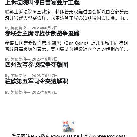
上诉法院叫停白宫宴会厅工程
联邦上诉法院周五裁定，特朗普无权绕过国会拆除白宫部分建
筑并兴建大型宴会厅，认定这项工程必须获得国会批准。由奥
巴马任命的帕特里夏·米利特法官（Patricia Millett）和拜登任命
By 美轮美换
2026年8月7日
的布拉德利·加西亚法官（Bradley Garcia）组成多数意见，称
参联会主席寻找伊朗战争退路
以行政行动夺走人民代表对…
参谋长联席会议主席丹·凯恩（Dan Caine）近几周私下向特朗
普政府高级顾问表示，美国需要为持续近六个月的伊朗战争寻
找「退路」：现有升级方案可能反噬，单靠空袭无法迫使德黑
By 美轮美换
2026年8月7日
兰接受特朗普设定的目标。
四州改写参议院争夺版图
By 美轮美换
2026年8月7日
驻欧第五军司令突遭解职
By 美轮美换
2026年8月7日
登录
网站 RSS
播客 RSS
YouTube
小宇宙
Apple Podcast