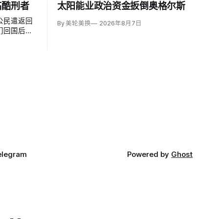
临酷刑者
太阳能业政治资金扳倒奥格尔斯
公民遣返回
By 美轮美换
2026年8月7日
们回国后很
酷刑公约》
称，移民及
avid
西哥政府取得的
面撤销保
elegram
Powered by
Ghost