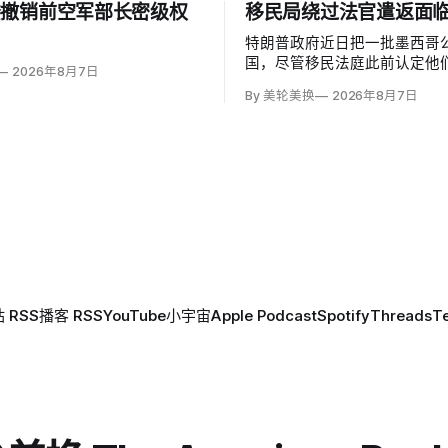
楼撤销前空军部长密级权
移民局绕过法官遣返面
特朗普政府近日把一批墨西哥
国，尽管移民法庭此前认定他
2026年8月7日
可能遭受酷刑，并依据《禁止
By 美轮美换
2026年8月7日
给予暂缓遣返保护。知情人士
海关执法局局长戴维·文图雷拉（D
Venturella）凭国务院从墨
「不受伤害」外交保证，单方
护；
 RSS
播客 RSS
YouTube
小宇宙
Apple Podcast
Spotify
Threads
T