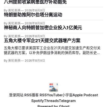
八州提前收紧病患医疗补助豁免
By 美轮美换
2026年8月9日
特朗普助推阿尔伯塔分离运动
By 美轮美换
2026年8月9日
神秘商人向特朗普加密企业投入1亿美元
By 美轮美换
2026年8月9日
五角大楼令军企21天提交武器增产方案
五角大楼已要求美国军工企业在21天内提交加速生产和交付关
键武器的方案，以补充伊朗战争消耗的弹药库存。副防长史蒂
夫·范伯格（Steve Feinberg）在备忘录中称，多年研发周期不
By 美轮美换
2026年8月9日
可接受，必须立即扩大产能；
登录
网站 RSS
播客 RSS
YouTube
小宇宙
Apple Podcast
Spotify
Threads
Telegram
Powered by
Ghost