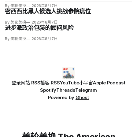
动力市场。劳动参与率降至61.4%，为五年多来最低；25至54
By 美轮美换
2026年8月7日
岁黄金年龄人群参与率为83.4%，仍低于近期84%的高点。
密西西比黑人候选人挑战参院席位
By 美轮美换
2026年8月7日
进步派政治包装的顾问风险
By 美轮美换
2026年8月7日
登录
网站 RSS
播客 RSS
YouTube
小宇宙
Apple Podcast
Spotify
Threads
Telegram
Powered by
Ghost
美轮美换 The American