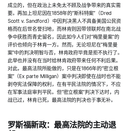
成立的，但在政治上未免太不顾及战争带来的真实需
要。再加上坦尼因在1858年的“斯科特案”（Dred
Scott v. Sandford）中因判决黑人不具备美国公民资
格而在后世名誉扫地，而林肯则因带领联邦在南北战
争中获胜而青史留名，因此如今人们对“梅里曼案”的
评价也倾向于林肯一方。然而，无论坦尼在“梅里曼
案”中的判决明智与否，林肯政府毕竟是拒不执行了。
此举也并没有在当时给林肯政府带来任何不利后果。
对此，最高法院所能做的，只是在1866年的“密立根
案”（Ex parte Milligan）案中判决即使在战时也不能
剥夺宪法保障的权利，在有平民法院的情况下，不应
在军事法庭审判平民。但“密立根案”判决下达时，内
战已过，林肯已死，最高法院的判决也于事无补。
罗斯福新政：最高法院的主动退