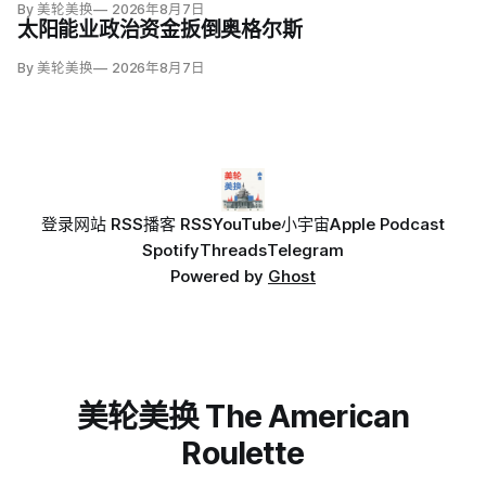
By 美轮美换
2026年8月7日
文图雷拉（David Venturella）凭国务院从墨西哥政府取得的
太阳能业政治资金扳倒奥格尔斯
「不受伤害」外交保证，单方面撤销保护；
By 美轮美换
2026年8月7日
登录
网站 RSS
播客 RSS
YouTube
小宇宙
Apple Podcast
Spotify
Threads
Telegram
Powered by
Ghost
美轮美换 The American
Roulette