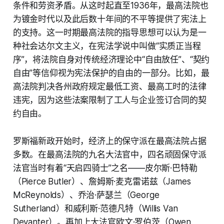
条件和劳资矛盾。从这时起直至1936年，最高法院也
为镀金时代以及此后数十年间的不平等提供了宪法上
的支持。这一时期最高法院的指导思想可以认为是一
种社会达尔文主义，在宪法学说中叫做“实质正当程
序”，将法院自身对传统经济理论中“自由放任”、“契约
自由”等信仰视为宪法保护的自由的一部分。比如，最
高法院判决各州政府规定最低工资、最高工时的法律
违宪，因为这些法案限制了工人与企业签订合同的契
约自由。
罗斯福新政开始时，经济上的保守派在最高法院占据
多数。在最高法院的九名大法官中，四名顽固保守派
法官当时有着“天启四骑士”之名——皮尔斯·巴特勒
（Pierce Butler）、詹姆斯·麦克雷诺兹（James
McReynolds）、乔治·萨瑟兰（George
Sutherland）和威利斯·范德凡特（Willis Van
Devanter）。再加上大法官欧文·罗伯茨（Owen