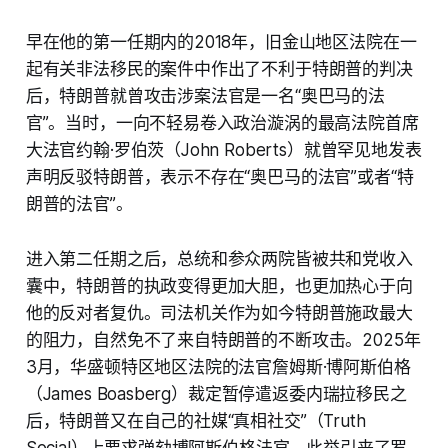
早在他的第一任期内的2018年，旧金山地区法院在一
起有关非法移民的案件中作出了不利于特朗普的判决
后，特朗普就曾攻击涉案法官是一名“奥巴马的法
官”。当时，一向不轻易卷入政治漩涡的最高法院首席
大法官约翰·罗伯茨（John Roberts）就曾罕见地发表
声明反驳特朗普，表示不存在“奥巴马的法官”或者“特
朗普的法官”。
进入第二任期之后，总统和参众两院皆被共和党收入
囊中，特朗普的执政变得更加大胆，也更加热心于向
他的反对者复仇。司法机关作为如今特朗普施政最大
的阻力，自然免不了来自特朗普的不断攻击。2025年
3月，华盛顿特区地区法院的法官詹姆斯·博阿斯伯格
（James Boasberg）裁定暂停遣返委内瑞拉移民之
后，特朗普又在自己的社媒“真相社交”（Truth