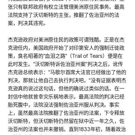
张只有联邦政府有权立法管理美洲原住民事务。最高
法院支持了沃切斯特的主张，推翻了佐治亚州的法
案，判决其违宪。
杰克逊政府对美洲原住民的政策可谓残酷。正是在杰
克逊任内，美国政府开始了对印第安人的强制迁徙政
策，臭名昭著的“血泪之路”（Trail of Tears）便是在
此时发生。“沃切斯特诉佐治亚州案”判决之后，讹传
杰克逊总统表示：“马歇尔首席大法官已经做出了他的
判决，那就让他自己去执行判决吧。”没有证据表明杰
克逊真的说过这句话，但他的确说过类似的话。在一
封信中他就曾幸灾乐祸地表示，最高法院的判决已经
胎死腹中，法院没法强制佐治亚州服从判决。事实
上，虽然最高法院推翻了佐治亚州的法案，下令释放
沃切斯特，但沃切斯特仍然留在狱中近一年之久，佐
治亚州的法案也并未撤销。直到1833年初，随着政治