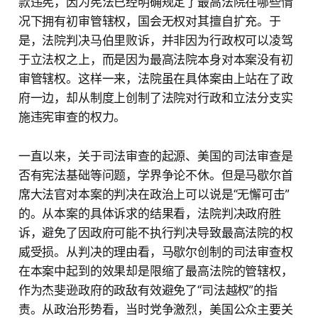
款违宪，因为宪法已经明确规定了最高法院在哪些情
况下拥有初审管辖权，国会无权对其擅自扩充。于
是，法院判决马伯里败诉，并非因为行政权可以凌驾
于立法权之上，而是因为最高法院本身对本案没有初
审管辖权。这样一来，法院虽在具体案由上站在了政
府一边，却从制度上创制了法院对行政和立法分支实
施违宪审查的权力。
一直以来，关于司法审查的起源、美国的司法审查是
否有宪法基础等问题，学界争论不休。但是马歇尔首
席大法官对本案的判决在政治上可以说是“无懈可击”
的。从本案的具体诉求的结果看，法院判决政府胜
诉，避免了因政府可能不执行判决导致最高法院的权
威受损。从判决的理由看，马歇尔创制的司法审查权
在本案中起到的效果却是限缩了最高法院的管辖权，
作为杰斐逊政府的政敌有效避免了“司法越权”的指
责。从政治形势看，当时党争激烈，美国公众主要关