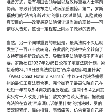
准备方式，没有与国会领导层以及政界重要人士事前
协商，导致计划发布之后政坛深感震惊。第二，罗斯
福使用的“法官年龄过大”的借口太过蹩脚，其隐藏的
真实目的——改变最高法院保守派当道的现状——可
谓尽人皆知，这也一定程度上削弱了政界的支持。
当然，另一个同样重要的原因是，最高法院不久后就
发生了一百八十度转弯，在此后的判决中完全转向了
支持罗斯福新政的态度，导致填塞法院变得不再有必
要。罗斯福在1937年2月5日公布了填塞法院计划，紧
接着的3月29日最高法院就在“西岸酒店诉帕里什案”
（West Coast Hotel v. Parrish）中以5-4判决华盛顿
州的最低工资法案合宪，完全抛弃了最高法院自己在
短短一年前以5-4判决的相反观点。这两个5-4之间其
实只有一人改变了阵营：欧文·罗伯茨大法官。据说最
高法院在宣读“西岸酒店诉帕里什案”的判决时，罗伯
茨双眼紧闭，靠向椅背，表情痛苦，仿佛希望自己能