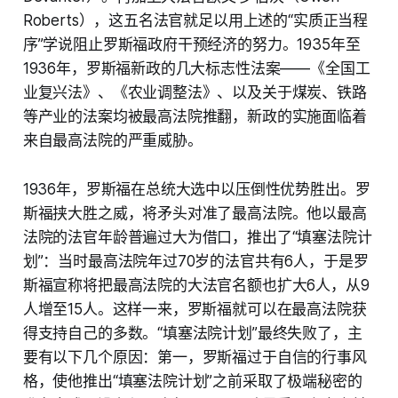
Roberts），这五名法官就足以用上述的“实质正当程
序”学说阻止罗斯福政府干预经济的努力。1935年至
1936年，罗斯福新政的几大标志性法案——《全国工
业复兴法》、《农业调整法》、以及关于煤炭、铁路
等产业的法案均被最高法院推翻，新政的实施面临着
来自最高法院的严重威胁。
1936年，罗斯福在总统大选中以压倒性优势胜出。罗
斯福挟大胜之威，将矛头对准了最高法院。他以最高
法院的法官年龄普遍过大为借口，推出了“填塞法院计
划”：当时最高法院年过70岁的法官共有6人，于是罗
斯福宣称将把最高法院的大法官名额也扩大6人，从9
人增至15人。这样一来，罗斯福就可以在最高法院获
得支持自己的多数。“填塞法院计划”最终失败了，主
要有以下几个原因：第一，罗斯福过于自信的行事风
格，使他推出“填塞法院计划”之前采取了极端秘密的