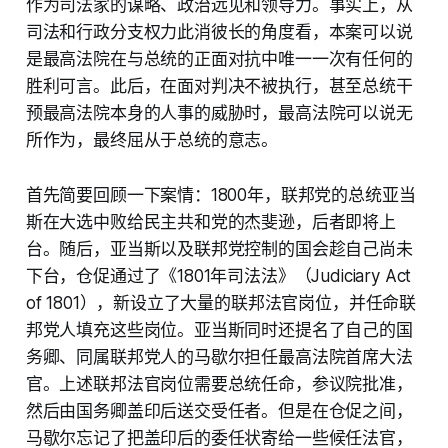
作为司法家的谋略、政治远见和领导力。事实上，从
司法和行政分支权力此消彼长的角度看，本案可以说
是最高法院在与总统的正面对抗中唯一一次有任何的
胜利可言。此后，在面对判决不被执行，甚至总统干
预最高法院本身的人事的威胁时，最高法院可以说无
所作为，最终屈从于总统的意志。
首先简要回顾一下案情：1800年，联邦党的总统亚当
斯在大选中败给民主共和党的杰斐逊，后者即将上
台。随后，亚当斯以及联邦党控制的国会趁自己尚未
下台，仓促通过了《1801年司法法》（Judiciary Act
of 1801），新设立了大量的联邦法官岗位，并任命联
邦党人填充这些岗位。亚当斯同时还提名了自己的国
务卿、同属联邦党人的马歇尔担任最高法院首席大法
官。上述联邦法官岗位需要总统任命，参议院批准，
然后由国务卿盖印后送交受任者。但是在仓促之间，
马歇尔忘记了把盖印后的委任状寄给一些候任法官，