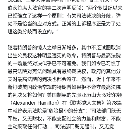
Social）上要求弹劾博阿斯伯格法官。此举引来了罗
伯茨首席大法官的第二次声明反驳：“两个多世纪以来
已经确立了这样一个原则：有关司法裁决的分歧，弹
劾不是恰当的应对方式。正常的上诉程序正是为了处
理这类分歧而设立的。”
随着特朗普的惊人之举日渐增多，其中不乏试图取消
出生公民权这种明显违宪的政令，特朗普与最高法院
的一场最终对决似乎已不可避免。我们如今已习惯了
最高法院对宪法问题具有最终裁决权，政府的其他分
支对最高法院的判决也都会遵守。然而，近十年来不
断打破美国政治常规的特朗普如果拒不遵守最高法院
的判决又将如何？美国制宪的先驱亚历山大·汉密尔顿
（Alexander Hamilton）在《联邦党人文集》第78篇
中就曾表示法院是“危险最小的分支”：“司法部门既无
军权，又无财权，不能支配社会的力量和财富，不能
主动采取任何行动……司法部门既无强制，又无意