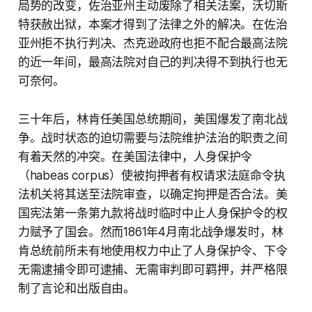
局势的改变，佐治亚州主动废除了相关法案，沃切斯
特获赦出狱，本案才得到了法律之外的解决。在佐治
亚州拒不执行判决、杰克逊政府也拒不配合最高法院
的近一年间，最高法院对自己的判决得不到执行也无
可奈何。
三十年后，林肯任美国总统期间，美国爆发了南北战
争。战时状态的迫切需要与法院维护法治的职责之间
有着天然的冲突。在美国法律中，人身保护令
（habeas corpus）使被拘押者有权请求法庭命令执
法机关将其送至法院审查，以确定拘押是否合法。美
国宪法第一条第九款将战时临时中止人身保护令的权
力赋予了国会。然而1861年4月南北战争爆发时，林
肯总统前所未有地使用权力中止了人身保护令、下令
无需逮捕令即可逮捕、无需审判即可羁押，并严格限
制了言论和出版自由。