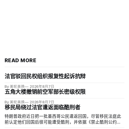
READ MORE
法官驳回民权组织报复性起诉抗辩
By 美轮美换
2026年8月7日
五角大楼撤销前空军部长密级权限
By 美轮美换
2026年8月7日
移民局绕过法官遣返面临酷刑者
特朗普政府近日把一批墨西哥公民遣返回国，尽管移民法庭此
前认定他们回国后很可能遭受酷刑，并依据《禁止酷刑公约》
给予暂缓遣返保护。知情人士称，移民及海关执法局局长戴维·