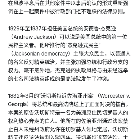
在风波平息后在其他案件中以事后确认的形式重新强
调在上一起案件中被行政部门拒不理睬的法律原则。
1829年至1837年担任美国总统的安德鲁·杰克逊
（Andrew Jackson）可以说是美国总统中的第一位
民粹主义者。他所推行的“杰克逊式民主”
（Jacksonian democracy）主张大众民主，以普通人
的名义反对精英统治，并主张加强总统和行政分支的
权力。毫不意外地，杰克逊的执政风格与由未经选举
的七名司法精英组成的最高法院发生了冲突。
1832年3月的“沃切斯特诉佐治亚州案”（Worcester v.
Georgia）将总统和最高法院送上了正面对决的擂台。
本案的原告沃切斯特是一名为美洲原住民切罗基人的
权利热心奔走的白人。他所在的佐治亚州通过法案禁
止白人未经州政府允许在切罗基人领地定居，沃切斯
特因违反该法被判入狱四年。沃切斯特诉至法院，主