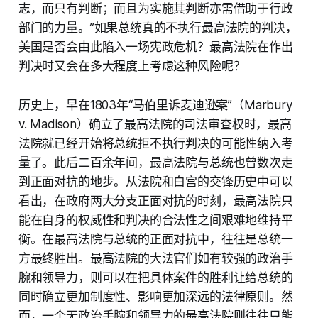
志，而只有判断；而且为实施其判断亦需借助于行政
部门的力量。”如果总统真的不执行最高法院的判决，
美国是否会由此陷入一场宪政危机？最高法院在作出
判决时又会在多大程度上考虑这种风险呢？
历史上，早在1803年“马伯里诉麦迪逊案”（Marbury
v. Madison）确立了最高法院的司法审查权时，最高
法院就已经开始将总统拒不执行判决的可能性纳入考
量了。此后二百余年间，最高法院与总统也曾数次走
到正面对抗的地步。从法院和白宫的交锋历史中可以
看出，在政府两大分支正面对抗的时刻，最高法院只
能在自身的权威性和判决的合法性之间艰难地维持平
衡。在最高法院与总统的正面对抗中，往往是总统一
方最终胜出。最高法院的大法官们如有较强的政治手
腕和领导力，则可以在把具体案件的胜利让给总统的
同时确立更加制度性、影响更加深远的法律原则。然
而，一个无政治手腕和领导力的最高法院则往往只能