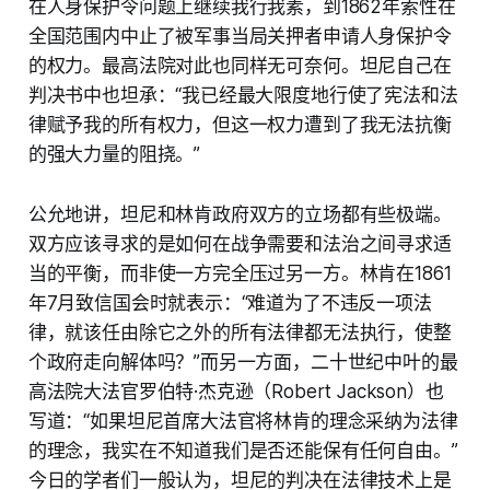
在人身保护令问题上继续我行我素，到1862年索性在
全国范围内中止了被军事当局关押者申请人身保护令
的权力。最高法院对此也同样无可奈何。坦尼自己在
判决书中也坦承：“我已经最大限度地行使了宪法和法
律赋予我的所有权力，但这一权力遭到了我无法抗衡
的强大力量的阻挠。”
公允地讲，坦尼和林肯政府双方的立场都有些极端。
双方应该寻求的是如何在战争需要和法治之间寻求适
当的平衡，而非使一方完全压过另一方。林肯在1861
年7月致信国会时就表示：“难道为了不违反一项法
律，就该任由除它之外的所有法律都无法执行，使整
个政府走向解体吗？”而另一方面，二十世纪中叶的最
高法院大法官罗伯特·杰克逊（Robert Jackson）也
写道：“如果坦尼首席大法官将林肯的理念采纳为法律
的理念，我实在不知道我们是否还能保有任何自由。”
今日的学者们一般认为，坦尼的判决在法律技术上是