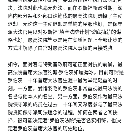
如果总统要么拒不配合，要么索性拒不执行法院的判
决，法院对此也毫无办法。而在罗斯福新政时期，深
陷内部分裂和外部口诛笔伐的最高法院则选择了主动
退却。无论这一主动退却是单纯的屈服也好，是保守
派大法官用以对罗斯福“填塞法院计划”釜底抽薪的谋
略也好，最高法院毕竟是用在实质问题上全部让步的
方式才解除了白宫对最高法院人事权的直接威胁。
如今，面对着与特朗普政府可能正面对抗的前景，最
高法院首席大法官约翰·罗伯茨如履薄冰。目前可谓是
罗伯茨二十年首席大法官生涯中最为举足轻重的时
刻。一方面，爱惜羽毛的罗伯茨非常重视最高法院的
名誉与他本人的名誉。另一方面，罗伯茨作为最高法
院保守派的成员在过去二十年间又深度参与了最高法
院贯彻保守派司法理念的过程。如何在两者之间抉
择，很可能决定着“罗伯茨法院”是否名实相符，也决
定着罗伯茨首席大法官的历史地位。