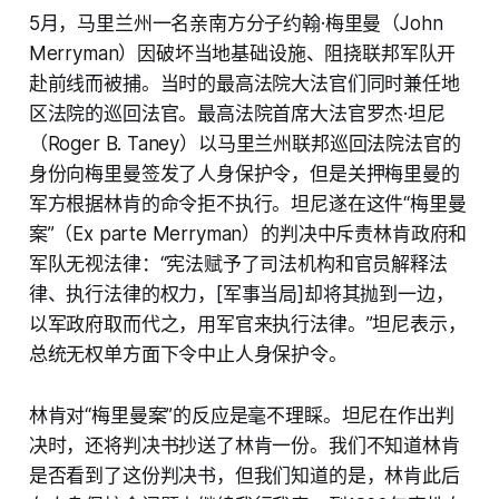
5月，马里兰州一名亲南方分子约翰·梅里曼（John
Merryman）因破坏当地基础设施、阻挠联邦军队开
赴前线而被捕。当时的最高法院大法官们同时兼任地
区法院的巡回法官。最高法院首席大法官罗杰·坦尼
（Roger B. Taney）以马里兰州联邦巡回法院法官的
身份向梅里曼签发了人身保护令，但是关押梅里曼的
军方根据林肯的命令拒不执行。坦尼遂在这件“梅里曼
案”（Ex parte Merryman）的判决中斥责林肯政府和
军队无视法律：“宪法赋予了司法机构和官员解释法
律、执行法律的权力，[军事当局]却将其抛到一边，
以军政府取而代之，用军官来执行法律。”坦尼表示，
总统无权单方面下令中止人身保护令。
林肯对“梅里曼案”的反应是毫不理睬。坦尼在作出判
决时，还将判决书抄送了林肯一份。我们不知道林肯
是否看到了这份判决书，但我们知道的是，林肯此后