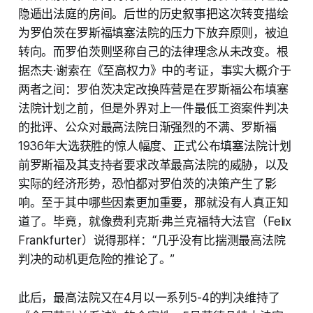
隐遁出法庭的房间。后世的历史叙事把这次转变描绘
为罗伯茨在罗斯福填塞法院的压力下放弃原则，被迫
转向。而罗伯茨则坚称自己的法律理念从未改变。根
据杰夫·谢索在《至高权力》中的考证，事实大概介于
两者之间：罗伯茨决定改换阵营是在罗斯福公布填塞
法院计划之前，但是外界对上一件最低工资案件判决
的批评、公众对最高法院日渐强烈的不满、罗斯福
1936年大选获胜的惊人幅度、正式公布填塞法院计划
前罗斯福及其支持者要求改革最高法院的威胁，以及
实际的经济形势，恐怕都对罗伯茨的决策产生了影
响。至于其中哪些因素更加重要，那就没有人真正知
道了。毕竟，就像费利克斯·弗兰克福特大法官（Felix
Frankfurter）说得那样：“几乎没有比揣测最高法院
判决的动机更危险的推论了。”
此后，最高法院又在4月以一系列5-4的判决维持了