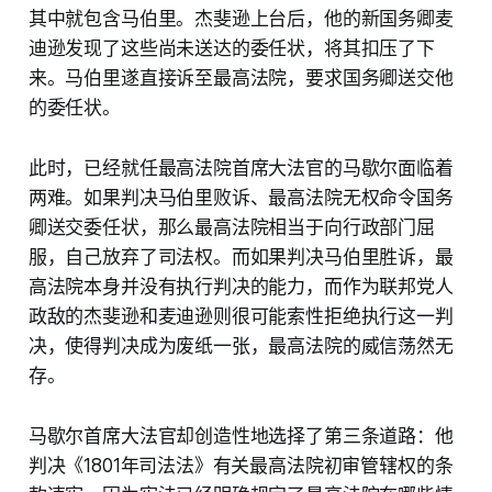
其中就包含马伯里。杰斐逊上台后，他的新国务卿麦
迪逊发现了这些尚未送达的委任状，将其扣压了下
来。马伯里遂直接诉至最高法院，要求国务卿送交他
的委任状。
此时，已经就任最高法院首席大法官的马歇尔面临着
两难。如果判决马伯里败诉、最高法院无权命令国务
卿送交委任状，那么最高法院相当于向行政部门屈
服，自己放弃了司法权。而如果判决马伯里胜诉，最
高法院本身并没有执行判决的能力，而作为联邦党人
政敌的杰斐逊和麦迪逊则很可能索性拒绝执行这一判
决，使得判决成为废纸一张，最高法院的威信荡然无
存。
马歇尔首席大法官却创造性地选择了第三条道路：他
判决《1801年司法法》有关最高法院初审管辖权的条