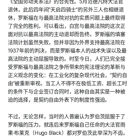
《全国劳动关系法》的合宪性。5月范德凡特大法官
退休，此后四年间“天启四骑士”的另外三人也相继退
休，罗斯福在与最高法院对抗的实质问题上最终取得
了完全的胜利。可以看出，白宫与最高法院的这次正
面对抗以最高法院的主动退却而告终。罗斯福的填塞
法院计划虽然失败，但并非因为外界支持最高法院在
1937年前的判决，而是罗斯福本人的战术失误以及最
高法院的主动屈服导致的。时至今日，人们已完全接
受罗斯福与最高法院之争所带来的宪法理论的革新与
正义观念的变化：在工业化的复杂现代社会，“契约自
由”被重新审视。当工人不得不在极低工资、超长工时
的条件下与企业签订合同时，这种自由其实是一种被
迫的选择，是契约自由外表下的制度性强迫。
不过，无论怎样，当时的人普遍认为罗伯茨屈服于了
罗斯福的压力。就连后来罗斯福自己任命的大法官雨
果·布莱克（Hugo Black）都对罗伯茨此举深为不齿。