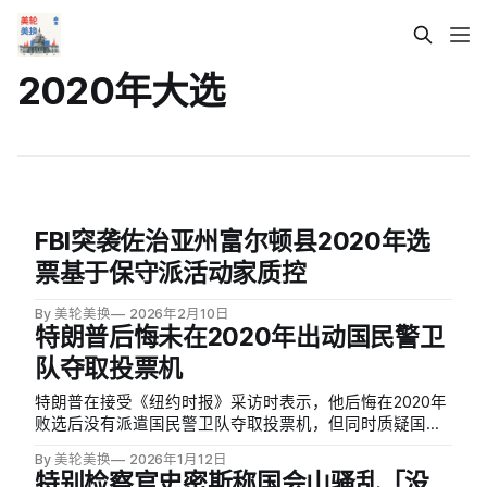
2020年大选
FBI突袭佐治亚州富尔顿县2020年选
票基于保守派活动家质控
By 美轮美换
2026年2月10日
特朗普后悔未在2020年出动国民警卫
队夺取投票机
特朗普在接受《纽约时报》采访时表示，他后悔在2020年
败选后没有派遣国民警卫队夺取投票机，但同时质疑国民
警卫队是否「足够精明」完成这一任务。据报道，2020年
By 美轮美换
2026年1月12日
12月，包括律师西德尼·鲍威尔（Sidney Powell）和前国家
特别检察官史密斯称国会山骚乱「没