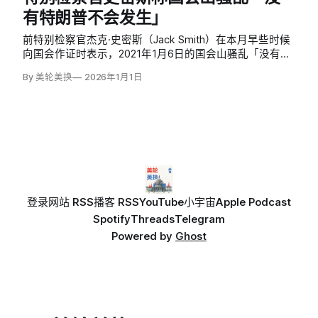
安全顾问迈克尔·弗林（Michael Flynn）在…
有特朗普不会发生」
前特别检察官杰克·史密斯（Jack Smith）在本月早些时候
向国会作证时表示，2021年1月6日的国会山骚乱「没有特
朗普就不会发生」，并称特朗普是推翻2020年大选结果刑
By 美轮美换
2026年1月1日
事阴谋中「最应负责的人」。共和党主导的众议院司法委
员会周三公布了史密斯12月17日闭门作证的完整记录和视
频。
登录
网站 RSS
播客 RSS
YouTube
小宇宙
Apple Podcast
Spotify
Threads
Telegram
Powered by
Ghost