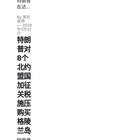
特朗普
在达沃
斯论坛
By 美轮
发表讲
美换
话后宣
2026
年1月21
布，撤
日
回对八
特朗
个欧洲
普对
国家征
8个
收10%
关税的
北约
威胁，
盟国
这些关
税原本
加征
是针对
关税
这些国
家反对
施压
美国获
购买
取格陵
兰岛的
格陵
立场。
兰岛
特朗普
表示，