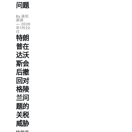
问题
By 美轮
美换
2026
年1月22
日
特朗
普在
达沃
斯会
后撤
回对
格陵
兰问
题的
关税
威胁