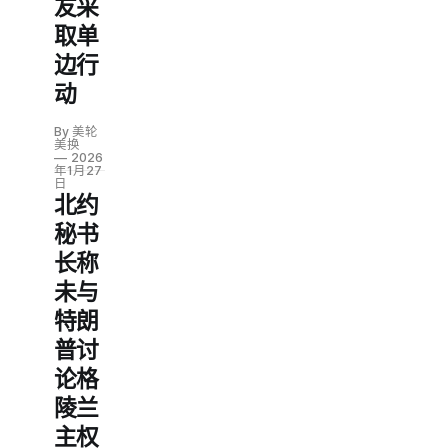
友采
取单
边行
动
By 美轮
美换
2026
年1月27
日
北约
秘书
长称
未与
特朗
普讨
论格
陵兰
主权