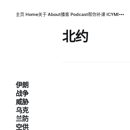
主页 Home
关于 About
播客 Podcast
帮你补课 ICYMI
北约
伊朗
战争
威胁
乌克
兰防
空供