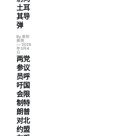
土耳
其导
弹
By 美轮
美换
2026
年3月4
日
两党
参议
员呼
吁国
会限
制特
朗普
对北
约盟