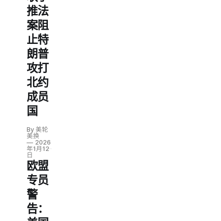
2月1日
推法
起从
案阻
10%开
始，6
止特
月1日
朗普
将升至
25%，
攻打
叠加在
北约
现有关
成员
税之
上。此
国
举威胁
到去年
By 美轮
8月达
美换
2026
成的欧
年1月12
美贸易
日
欧盟
协定，
欧盟将
专员
召开紧
警
急会议
应对。
告：