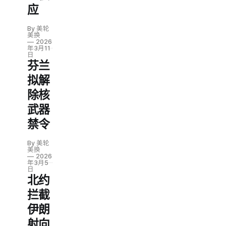
应
By 美轮
美换
2026
年3月11
日
芬兰
拟解
除核
武器
禁令
By 美轮
美换
2026
年3月5
日
北约
拦截
伊朗
射向