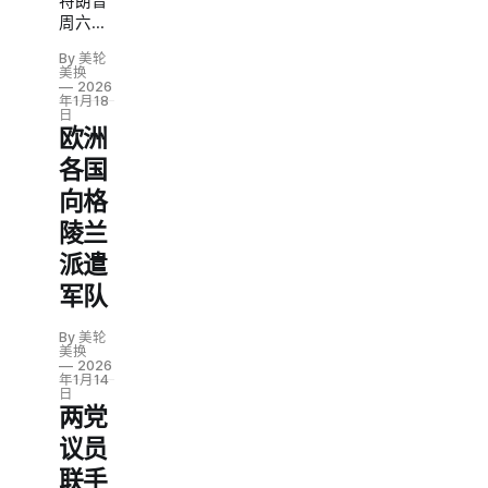
特朗普
他与北
周六宣
约秘书
布，对
长马克·
By 美轮
丹麦、
美换
吕特
挪威、
2026
（Mark
年1月18
瑞典、
日
Rutte）
法国、
欧洲
举行了
德国、
各国
「非常
英国、
富有成
向格
荷兰和
效的会
芬兰8
陵兰
议」，
个北约
双方就
派遣
成员国
格陵兰
加征关
军队
问题达
税，直
成了
到达成
By 美轮
「未来
「完全
美换
协议框
2026
彻底购
年1月14
架」。
买格陵
日
两党
兰岛」
的协
议员
议。关
联手
税将从