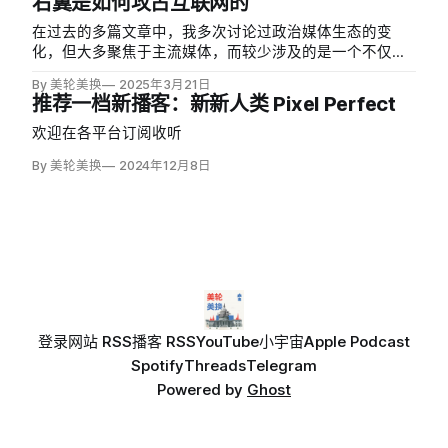
右翼是如何攻占互联网的
在过去的多篇文章中，我多次讨论过政治媒体生态的变
化，但大多聚焦于主流媒体，而较少涉及的是一个不仅中
文读者对其陌生，即便是很多资深美国记者也难以完整观
By 美轮美换
2025年3月21日
察到的网络媒体生态——这里指的网络媒体，不是福克斯
推荐一档新播客：新新人类 Pixel Perfect
新闻的网站，也不是 Breitbart、Daily Wire 这样的所谓
「新媒体…
欢迎在各平台订阅收听
By 美轮美换
2024年12月8日
登录
网站 RSS
播客 RSS
YouTube
小宇宙
Apple Podcast
Spotify
Threads
Telegram
Powered by
Ghost