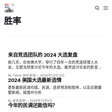
胜率
来自竞选团队的 2024 大选复盘
前几天，在哈佛大学，举行了四年一次的竞选经理人大
会，主题当然是讨论今年的大选。虽然说讨论会的影音在
我写这篇通讯时还没有放到网上，但是媒体已经对讨论会
By Talich, 美轮美换
2024年12月12日
做了不少报导，比如 NYT、Time、Rolling Stones 等。
2024 美国大选最新选情
更新最新民调均值、民调、选举预测和赔率，以及近期重
要新闻，摇摆州分析
By 美轮美换
2024年11月5日
今年的民调还能信吗？