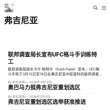
弗吉尼亚
联邦调查局长宣布UFC格斗手训练特
工
联邦调查局局长卡什·帕特尔（Kash Patel）宣布，UFC格
斗手将于3月15日至16日在弗吉尼亚州匡提科的联邦调查
局特工学院开展训练研讨会，授课对象涵盖学员及来自全
By 美轮美换
2026年3月12日
球各地的高级特工。
奥巴马力挺弗吉尼亚重划选区
By 美轮美换
2026年3月5日
弗吉尼亚重划选区选举获准推进