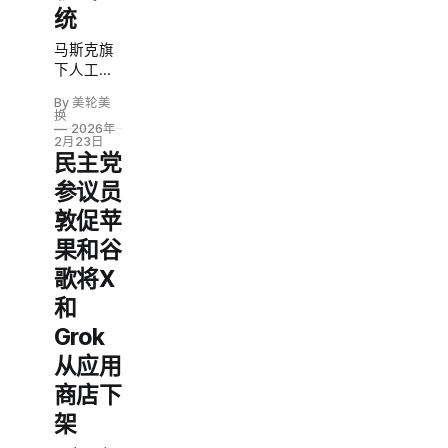
统
马斯克旗
下人工智
能公司xAI
By 美轮美
已与五角
换
大楼签署
2026年
2月23日
协议，允
民主党
许军方将
参议员
Grok模型
部署于机
敦促苹
密系统。
果和谷
此前，
Anthropic
歌将X
的Claude
和
是军方最
敏感情
Grok
报、武器
从应用
研发及战
场行动系
商店下
统中唯一
架
可用的AI