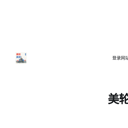
被用于在X
平台上大
量生成真
实人物的
非自愿性
化图像。
登录
网站
美轮美