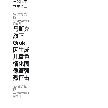
模型。
三名民主
党参议员
周四致信
By 美轮美
苹果CEO
换
库克
2026年1
月9日
（Tim
马斯克
Cook）和
旗下
谷歌CEO
皮查伊
Grok
（Sundar
因生成
Pichai），
要求将马
儿童色
斯克旗下
情化图
的X和
Grok应用
像遭强
从应用商
烈抨击
店下架，
原因是马
By 美轮美
斯克旗下
换
AI公司xAI
2026年1
月2日
开发的
Grok人工
智能工具