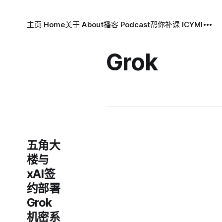
主页 Home
关于 About
播客 Podcast
帮你补课 ICYMI
Grok
五角大
楼与
xAI签
约部署
Grok
机密系