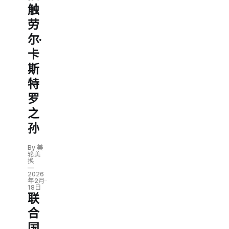
触
劳
尔·
卡
斯
特
罗
之
孙
By 美
轮美
换
2026
年2月
18日
联
合
国