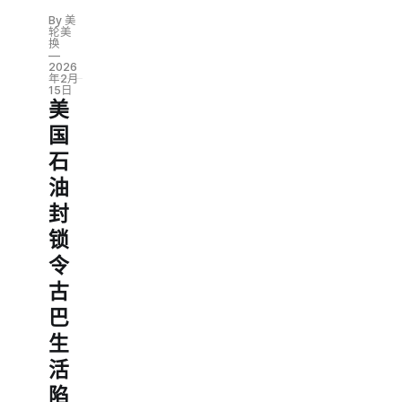
By 美
轮美
换
2026
年2月
15日
美
国
石
油
封
锁
令
古
巴
生
活
陷