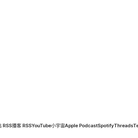
 RSS
播客 RSS
YouTube
小宇宙
Apple Podcast
Spotify
Threads
T