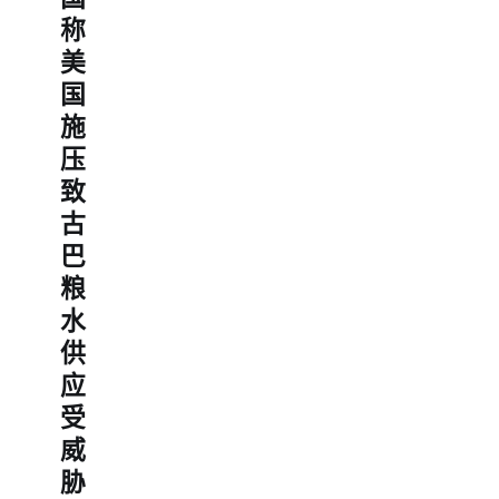
称
美
国
施
压
致
古
巴
粮
水
供
应
受
威
胁