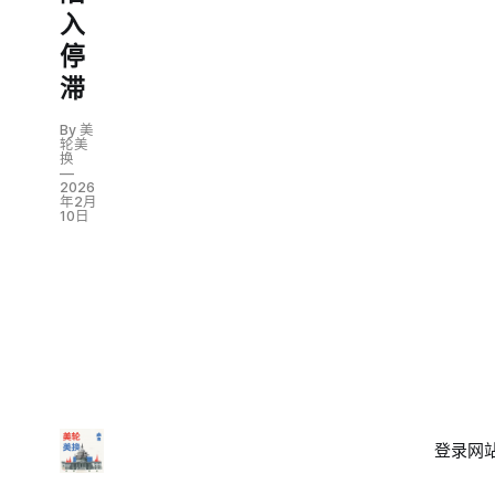
入
停
滞
By 美
轮美
换
2026
年2月
10日
登录
网站