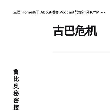
主页 Home
关于 About
播客 Podcast
帮你补课 ICYMI
古巴危机
鲁
比
奥
秘
密
接