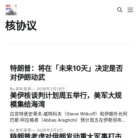
核协议
特朗普：将在「未来10天」决定是否
对伊朗动武
By 美轮美换
2026年2月19日
美伊核谈判计划周五举行，美军大规
模集结海湾
白宫特使史蒂夫·威特科夫（Steve Witkoff）和伊朗外长阿
巴斯·阿拉格奇（Abbas Araghchi）预计周五在伊斯坦布尔
会晤，讨论核协议问题。多个阿拉伯和穆斯林国家代表也
By 美轮美换
2026年2月2日
将参加。这将是自去年6月谈判破裂和12天战争以来，美伊
特朗普考虑对伊朗发动重大军事打击