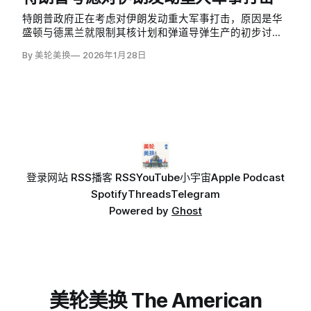
首次官方会谈，恰逢美军在海湾地区大规模集结。
特朗普政府正在考虑对伊朗发动重大军事打击，原因是华
盛顿与德黑兰就限制其核计划和弹道导弹生产的初步讨论
未能取得进展。这是特朗普对伊朗政策的快速转向，仅在
By 美轮美换
2026年1月28日
数周前，他还曾因伊朗国内抗议者遭到暴力镇压而考虑军
事行动。
登录
网站 RSS
播客 RSS
YouTube
小宇宙
Apple Podcast
Spotify
Threads
Telegram
Powered by
Ghost
美轮美换 The American