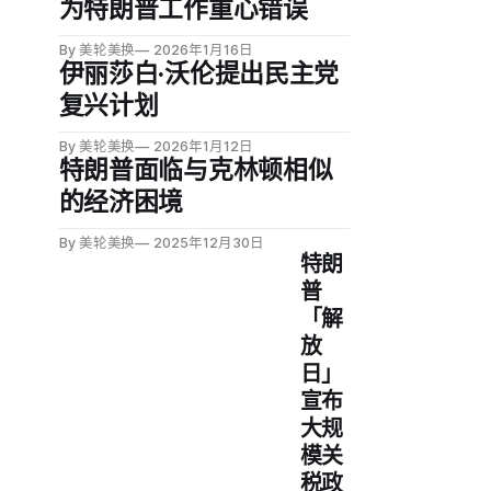
为特朗普工作重心错误
查显示，仅36%的成年人认可特朗普的
经济政策，59%表示不满。
By 美轮美换
2026年1月16日
伊丽莎白·沃伦提出民主党
复兴计划
By 美轮美换
2026年1月12日
特朗普面临与克林顿相似
的经济困境
By 美轮美换
2025年12月30日
特朗
普
「解
放
日」
宣布
大规
模关
税政