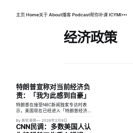
主页 Home
关于 About
播客 Podcast
帮你补课 ICYMI
经济政策
特朗普宣称对当前经济负
责：「我为此感到自豪」
特朗普在接受NBC新闻独家专访时表
示，美国现在已经进入「特朗普经济」
时代，并称「我为此感到自豪」。这番
By 美轮美换
2026年2月9日
表态发生在民调显示多数美国人对经济
CNN民调：多数美国人认
状况不满之际。最新NPR/Marist/PBS调