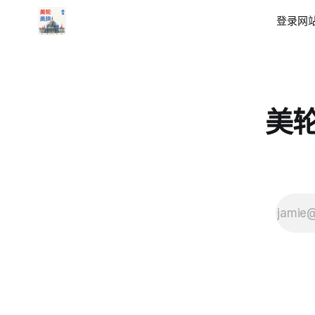
标志着
登录
网站
其政府
贸易政
策的一
次重大
升级。
特朗普
将这一
美轮美
天命名
为「解
放
日」，
试图展
示其政
策的历
史性意
义以及
美国贸
易政策
的根本
性转
折。