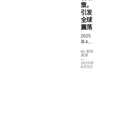
策，
引发
全球
震荡
2025
年4月
2日，
By 美轮
美国总
美换
统特朗
2025年
普在白
4月5日
宫玫瑰
园举行
活动，
正式宣
布实施
一系列
广泛而
严厉的
进口关
税措
施，这