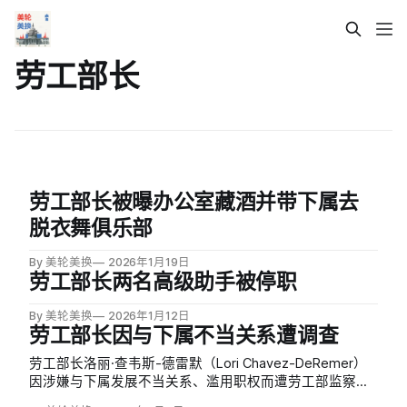
劳工部长
劳工部长被曝办公室藏酒并带下属去
脱衣舞俱乐部
By 美轮美换
2026年1月19日
劳工部长两名高级助手被停职
By 美轮美换
2026年1月12日
劳工部长因与下属不当关系遭调查
劳工部长洛丽·查韦斯-德雷默（Lori Chavez-DeRemer）
因涉嫌与下属发展不当关系、滥用职权而遭劳工部监察长
办公室调查。投诉书指控这位57岁的前俄勒冈州国会议员