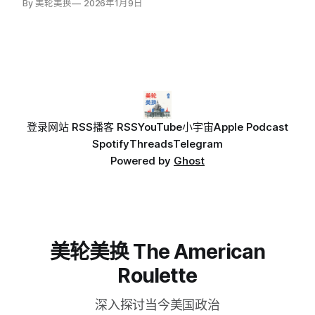
By 美轮美换
2026年1月9日
至少三次邀请该名下属前往其华盛顿公寓，两次在出差时
进入其酒店房间。
登录
网站 RSS
播客 RSS
YouTube
小宇宙
Apple Podcast
Spotify
Threads
Telegram
Powered by
Ghost
美轮美换 The American
Roulette
深入探讨当今美国政治