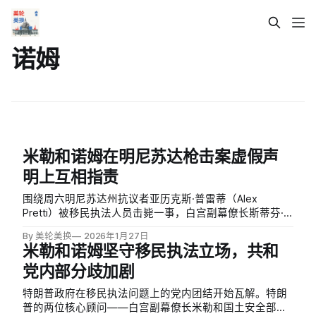
诺姆
米勒和诺姆在明尼苏达枪击案虚假声
明上互相指责
围绕周六明尼苏达州抗议者亚历克斯·普雷蒂（Alex
Pretti）被移民执法人员击毙一事，白宫副幕僚长斯蒂芬·
米勒（Stephen Miller）与国土安全部长克里斯蒂·诺姆
By 美轮美换
2026年1月27日
（Kristi Noem）陷入相互指责。
米勒和诺姆坚守移民执法立场，共和
党内部分歧加剧
特朗普政府在移民执法问题上的党内团结开始瓦解。特朗
普的两位核心顾问——白宫副幕僚长米勒和国土安全部长