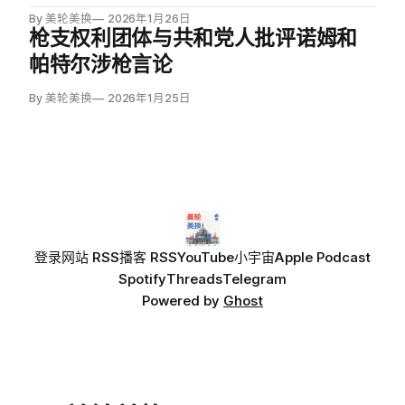
诺姆在明尼苏达州发生第二起移民官员枪杀抗议者事件后
By 美轮美换
2026年1月26日
态度强硬。佛蒙特州共和党州长菲尔·斯科特称周六的枪杀
枪支权利团体与共和党人批评诺姆和
可能构成「谋杀」。米勒和诺姆在两起致命枪击发生后数
帕特尔涉枪言论
小时内迅速将死者定性为恶人。
By 美轮美换
2026年1月25日
登录
网站 RSS
播客 RSS
YouTube
小宇宙
Apple Podcast
Spotify
Threads
Telegram
Powered by
Ghost